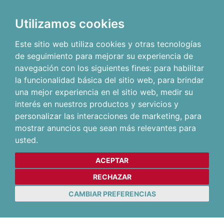
Utilizamos cookies
Este sitio web utiliza cookies y otras tecnologías
de seguimiento para mejorar su experiencia de
navegación con los siguientes fines:
para habilitar
la funcionalidad básica del sitio web
,
para brindar
una mejor experiencia en el sitio web
,
medir su
interés en nuestros productos y servicios y
personalizar las interacciones de marketing
,
para
mostrar anuncios que sean más relevantes para
usted
.
ACEPTAR
RECHAZAR
CAMBIAR PREFERENCIAS