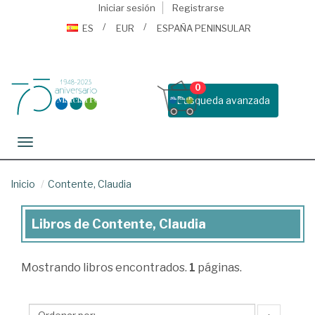
Iniciar sesión
Registrarse
ES
EUR
ESPAÑA PENINSULAR
0
Busqueda avanzada
Toggle navigation
Inicio
Contente, Claudia
Libros de Contente, Claudia
Libros
de
Mostrando
libros encontrados.
1
páginas.
Contente,
Claudia