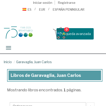
Iniciar sesión
Registrarse
ES
EUR
ESPAÑA PENINSULAR
0
Busqueda avanzada
Toggle navigation
Inicio
Garavaglia, Juan Carlos
Libros de Garavaglia, Juan Carlos
Libros
de
Mostrando
libros encontrados.
1
páginas.
Garavaglia,
Juan