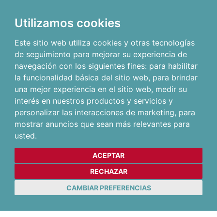
Utilizamos cookies
Este sitio web utiliza cookies y otras tecnologías
de seguimiento para mejorar su experiencia de
navegación con los siguientes fines:
para habilitar
la funcionalidad básica del sitio web
,
para brindar
una mejor experiencia en el sitio web
,
medir su
interés en nuestros productos y servicios y
personalizar las interacciones de marketing
,
para
mostrar anuncios que sean más relevantes para
usted
.
ACEPTAR
RECHAZAR
CAMBIAR PREFERENCIAS