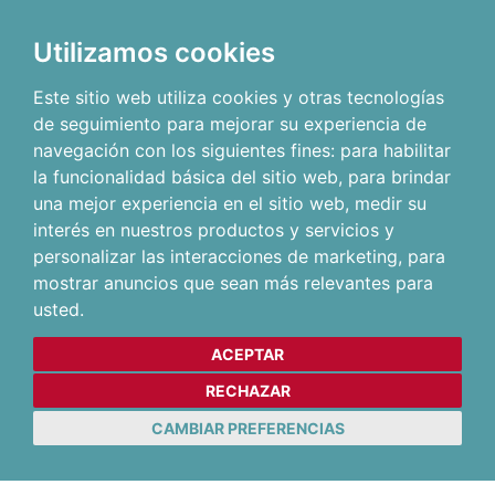
Utilizamos cookies
Este sitio web utiliza cookies y otras tecnologías
de seguimiento para mejorar su experiencia de
navegación con los siguientes fines:
para habilitar
la funcionalidad básica del sitio web
,
para brindar
una mejor experiencia en el sitio web
,
medir su
interés en nuestros productos y servicios y
personalizar las interacciones de marketing
,
para
mostrar anuncios que sean más relevantes para
usted
.
ACEPTAR
RECHAZAR
CAMBIAR PREFERENCIAS