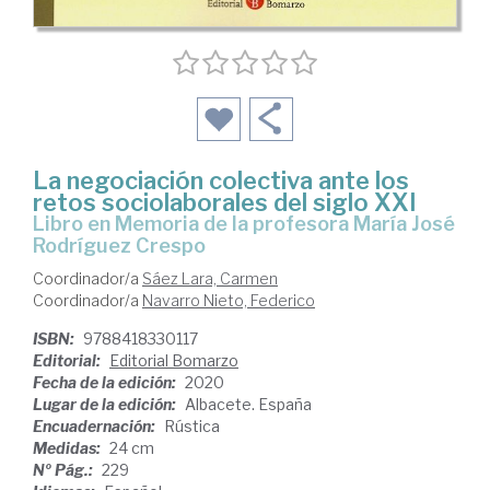
La negociación colectiva ante los
retos sociolaborales del siglo XXI
Libro en Memoria de la profesora María José
Rodríguez Crespo
Coordinador/a
Sáez Lara, Carmen
Coordinador/a
Navarro Nieto, Federico
ISBN:
9788418330117
Editorial:
Editorial Bomarzo
Fecha de la edición:
2020
Lugar de la edición:
Albacete. España
Encuadernación:
Rústica
Medidas:
24 cm
Nº Pág.:
229