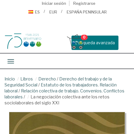
Iniciar sesión
Registrarse
ES
EUR
ESPAÑA PENINSULAR
0
Busqueda avanzada
Toggle navigation
Inicio
Libros
Derecho
/
Derecho del trabajo y de la
Seguridad Social
/
Estatuto de los trabajadores. Relación
laboral
/
Relación colectiva de trabajo. Convenios. Conflictos
laborales
/
La negociación colectiva ante los retos
sociolaborales del siglo XXI