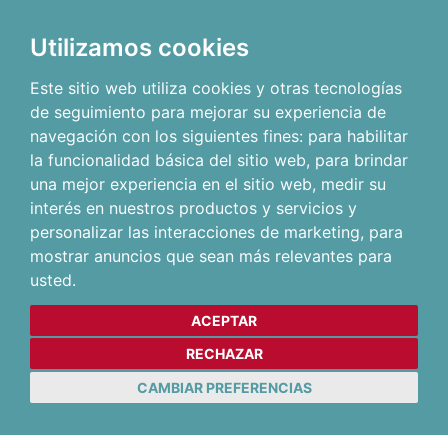
Utilizamos cookies
Este sitio web utiliza cookies y otras tecnologías
de seguimiento para mejorar su experiencia de
navegación con los siguientes fines:
para habilitar
la funcionalidad básica del sitio web
,
para brindar
una mejor experiencia en el sitio web
,
medir su
interés en nuestros productos y servicios y
personalizar las interacciones de marketing
,
para
mostrar anuncios que sean más relevantes para
usted
.
ACEPTAR
RECHAZAR
CAMBIAR PREFERENCIAS