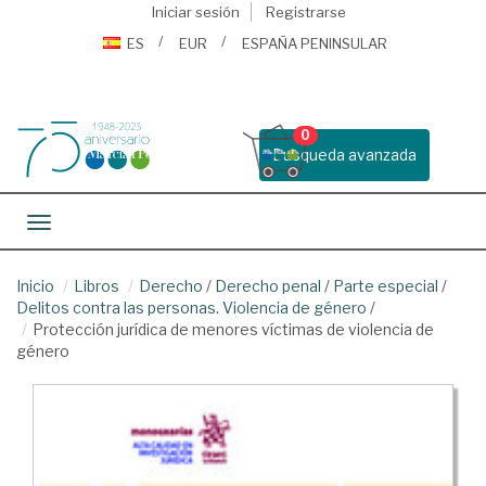
Iniciar sesión
Registrarse
ES
EUR
ESPAÑA PENINSULAR
0
Busqueda avanzada
Toggle navigation
Inicio
Libros
Derecho
/
Derecho penal
/
Parte especial
/
Delitos contra las personas. Violencia de género
/
Protección jurídica de menores víctimas de violencia de
género