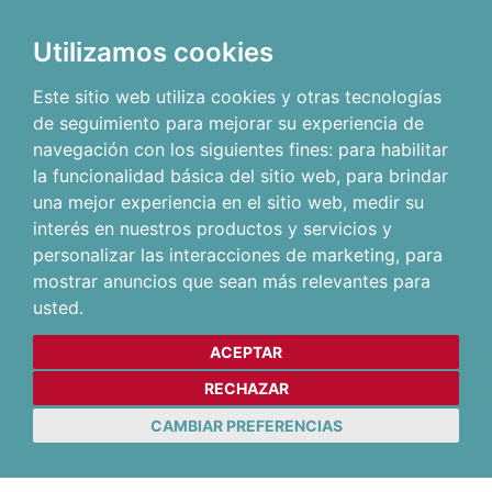
Utilizamos cookies
Este sitio web utiliza cookies y otras tecnologías
de seguimiento para mejorar su experiencia de
navegación con los siguientes fines:
para habilitar
la funcionalidad básica del sitio web
,
para brindar
una mejor experiencia en el sitio web
,
medir su
interés en nuestros productos y servicios y
personalizar las interacciones de marketing
,
para
mostrar anuncios que sean más relevantes para
usted
.
ACEPTAR
RECHAZAR
CAMBIAR PREFERENCIAS