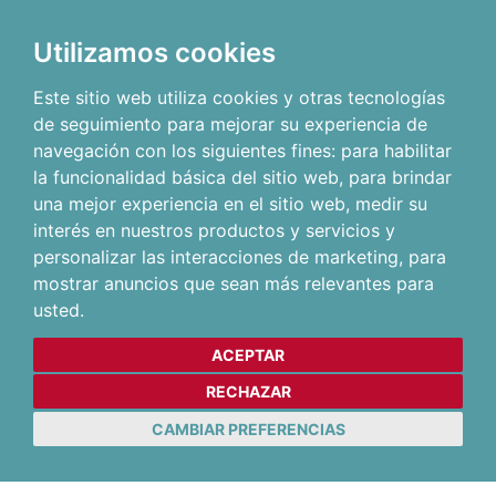
Utilizamos cookies
Este sitio web utiliza cookies y otras tecnologías
de seguimiento para mejorar su experiencia de
navegación con los siguientes fines:
para habilitar
la funcionalidad básica del sitio web
,
para brindar
una mejor experiencia en el sitio web
,
medir su
interés en nuestros productos y servicios y
personalizar las interacciones de marketing
,
para
mostrar anuncios que sean más relevantes para
usted
.
ACEPTAR
RECHAZAR
CAMBIAR PREFERENCIAS