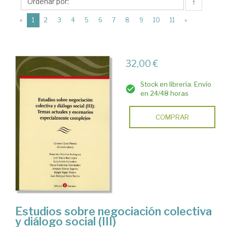
Editorial
↑
Bomarzo
(current)
«
1
2
3
4
5
6
7
8
9
10
11
»
32,00 €
Stock en librería. Envío
en 24/48 horas
COMPRAR
Estudios sobre negociación colectiva
y diálogo social (III)