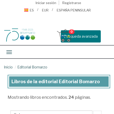
Iniciar sesión
Registrarse
ES
EUR
ESPAÑA PENINSULAR
0
Busqueda avanzada
Toggle navigation
Inicio
Editorial Bomarzo
Libros de la editorial Editorial Bomarzo
Libros
de
Mostrando
libros encontrados.
24
páginas.
la
editorial