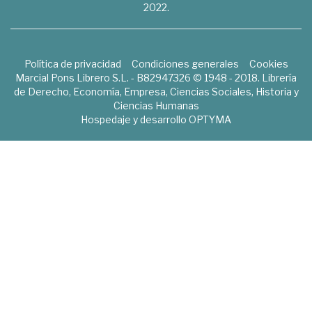
2022.
Política de privacidad
Condiciones generales
Cookies
Marcial Pons Librero S.L. - B82947326 © 1948 - 2018. Librería
de Derecho, Economía, Empresa, Ciencias Sociales, Historia y
Ciencias Humanas
Hospedaje y desarrollo
OPTYMA