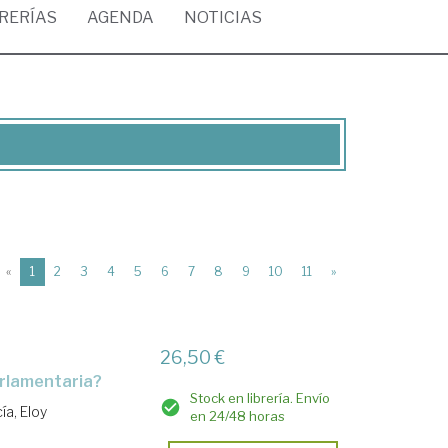
BRERÍAS
AGENDA
NOTICIAS
(current)
«
1
2
3
4
5
6
7
8
9
10
11
»
26,50 €
parlamentaria?
Stock en librería. Envío
ía, Eloy
en 24/48 horas