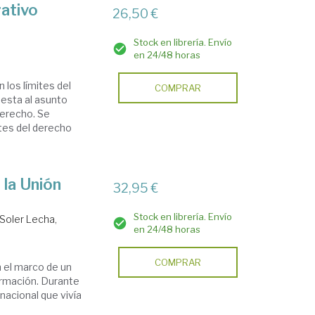
rativo
26,50 €
s
Stock en librería. Envío
en 24/48 horas
 los límites del
COMPRAR
uesta al asunto
derecho. Se
ites del derecho
 la Unión
32,95 €
Stock en librería. Envío
Soler Lecha,
en 24/48 horas
COMPRAR
n el marco de un
ormación. Durante
nacional que vivía