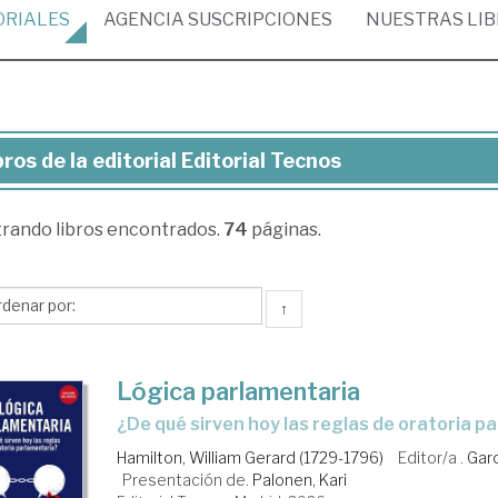
ORIALES
AGENCIA
SUSCRIPCIONES
NUESTRAS
LI
bros de la editorial Editorial Tecnos
ros
trando
libros encontrados.
74
páginas.
torial
torial
↑
cnos
Lógica parlamentaria
¿De qué sirven hoy las reglas de oratoria 
Hamilton, William Gerard (1729-1796)
Editor/a .
Garc
Presentación de.
Palonen, Kari