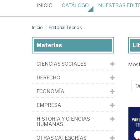
(CURRENT)
INICIO
CATÁLOGO
NUESTRAS
EDIT
Inicio
Editorial Tecnos
Materias
Li
Lib
de
CIENCIAS SOCIALES
Mos
la
edi
DERECHO
Edi
ECONOMÍA
Te
EMPRESA
HISTORIA Y CIENCIAS
HUMANAS
OTRAS CATEGORÍAS