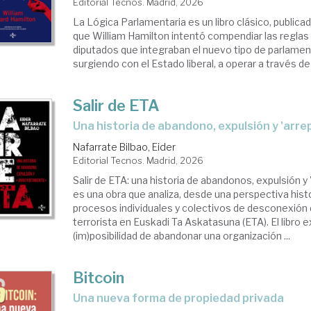
Editorial Tecnos. Madrid, 2026
La Lógica Parlamentaria es un libro clásico, publica
que William Hamilton intentó compendiar las reglas 
diputados que integraban el nuevo tipo de parlame
surgiendo con el Estado liberal, a operar a través de l
Salir de ETA
Una historia de abandono, expulsión y 'arr
Nafarrate Bilbao, Eider
Editorial Tecnos. Madrid, 2026
Salir de ETA: una historia de abandonos, expulsión 
es una obra que analiza, desde una perspectiva histo
procesos individuales y colectivos de desconexión d
terrorista en Euskadi Ta Askatasuna (ETA). El libro e
(im)posibilidad de abandonar una organización ...
Bitcoin
Una nueva forma de propiedad privada