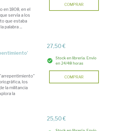
COMPRAR
do en 1808, en el
que servía a los
nto que estaba
a palabra ...
27,50 €
epentimiento'
Stock en librería. Envío
en 24/48 horas
y "arrepentimiento"
COMPRAR
riográfica, los
e la militancia
xplora la
25,50 €
Stock en librería. Envío