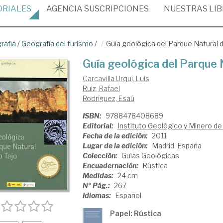
ORIALES
AGENCIA
SUSCRIPCIONES
NUESTRAS
LI
rafía
/
Geografía del turismo
/
Guía geológica del Parque Natural d
Guía geológica del Parque N
Carcavilla Urquí, Luis
Ruiz, Rafael
Rodríguez, Esaú
ISBN:
9788478408689
Editorial:
Instituto Geológico y Minero d
Fecha de la edición:
2011
Lugar de la edición:
Madrid. España
Colección:
Guías Geológicas
Encuadernación:
Rústica
Medidas:
24 cm
Nº Pág.:
267
Idiomas:
Español
Papel: Rústica