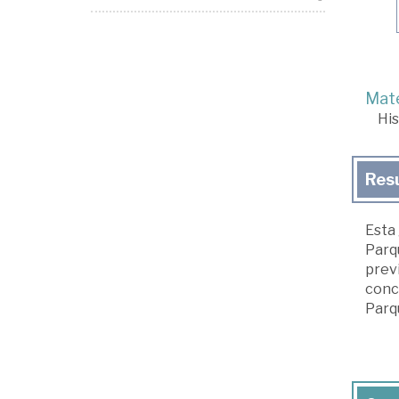
Mate
His
Res
Esta 
Parqu
prev
concr
Parq