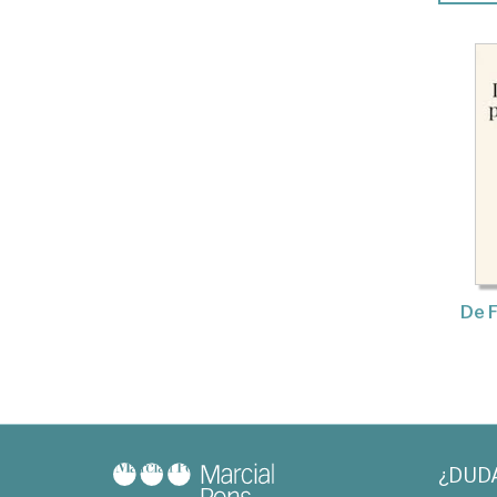
De F
¿DUD