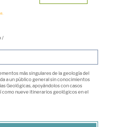
s.
o
/
lementos más singulares de la geología del
ada a un público general sin conocimientos
cias Geológicas, apoyándolos con casos
í como nueve itinerarios geológicos en el