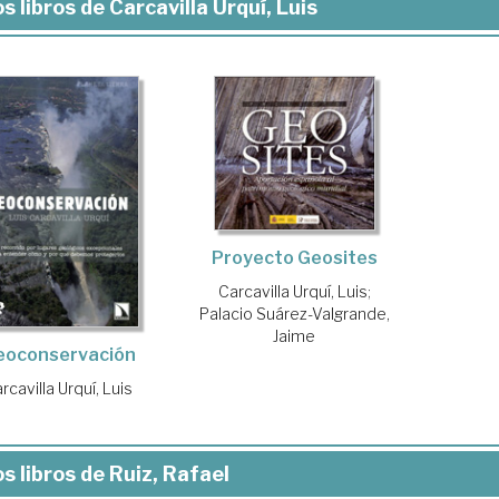
s libros de Carcavilla Urquí, Luis
Proyecto Geosites
Carcavilla Urquí, Luis
;
Palacio Suárez-Valgrande,
Jaime
eoconservación
rcavilla Urquí, Luis
s libros de Ruiz, Rafael