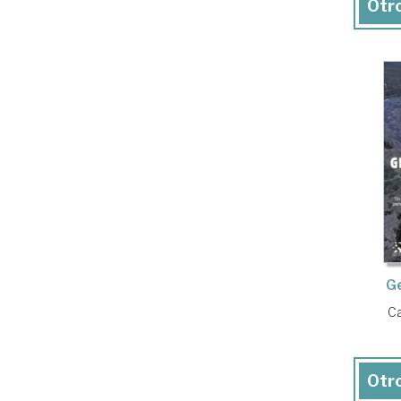
Otro
G
Ca
Otro