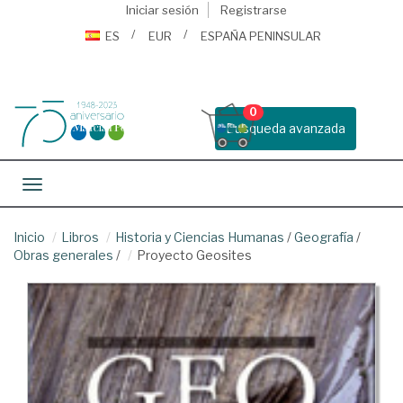
Iniciar sesión
Registrarse
ES
EUR
ESPAÑA PENINSULAR
0
Busqueda avanzada
Toggle navigation
Inicio
Libros
Historia y Ciencias Humanas
/
Geografía
/
Obras generales
/
Proyecto Geosites