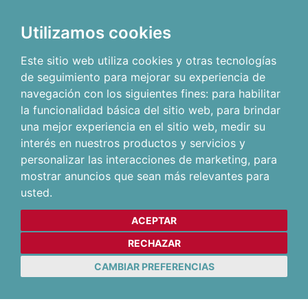
Utilizamos cookies
Este sitio web utiliza cookies y otras tecnologías
de seguimiento para mejorar su experiencia de
navegación con los siguientes fines:
para habilitar
la funcionalidad básica del sitio web
,
para brindar
una mejor experiencia en el sitio web
,
medir su
interés en nuestros productos y servicios y
personalizar las interacciones de marketing
,
para
mostrar anuncios que sean más relevantes para
usted
.
ACEPTAR
RECHAZAR
CAMBIAR PREFERENCIAS