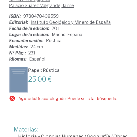
Palacio Suárez-Valgrande, Jaime
ISBN:
9788478408559
Editorial:
Instituto Geológico y Minero de España
Fecha de la edición:
2011
Lugar de la edición:
Madrid. España
Encuadernación:
Rústica
Medidas:
24 cm
Nº Pág.:
231
Idiomas:
Español
Papel: Rústica
25,00 €
Agotado/Descatalogado. Puede solicitar búsqueda.
Materias:
Historia y Ciencias Humanas
/
Geografía
/
Obras