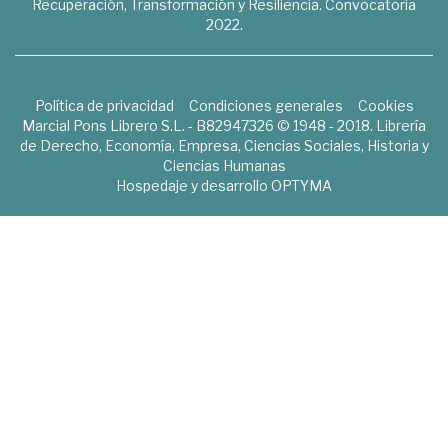
Recuperación, Transformación y Resiliencia. Convocatoria
2022.
Política de privacidad
Condiciones generales
Cookies
Marcial Pons Librero S.L. - B82947326 © 1948 - 2018. Librería
de Derecho, Economía, Empresa, Ciencias Sociales, Historia y
Ciencias Humanas
Hospedaje y desarrollo
OPTYMA