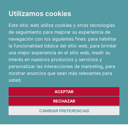
Utilizamos cookies
Este sitio web utiliza cookies y otras tecnologías
de seguimiento para mejorar su experiencia de
navegación con los siguientes fines:
para habilitar
la funcionalidad básica del sitio web
,
para brindar
una mejor experiencia en el sitio web
,
medir su
interés en nuestros productos y servicios y
personalizar las interacciones de marketing
,
para
mostrar anuncios que sean más relevantes para
usted
.
ACEPTAR
RECHAZAR
CAMBIAR PREFERENCIAS