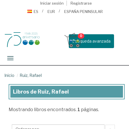
Iniciar sesión
Registrarse
ES
EUR
ESPAÑA PENINSULAR
0
Busqueda avanzada
Toggle navigation
Inicio
Ruiz, Rafael
Libros de Ruiz, Rafael
Libros
de
Mostrando
libros encontrados.
1
páginas.
Ruiz,
Rafael