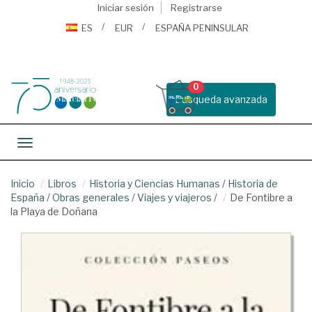
Iniciar sesión
Registrarse
ES
EUR
ESPAÑA PENINSULAR
0
Busqueda avanzada
Toggle navigation
Inicio
Libros
Historia y Ciencias Humanas
/
Historia de
España
/
Obras generales
/
Viajes y viajeros
/
De Fontibre a
la Playa de Doñana