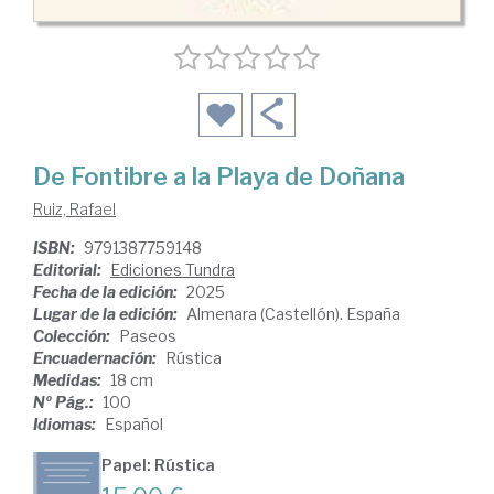
De Fontibre a la Playa de Doñana
Ruiz, Rafael
ISBN:
9791387759148
Editorial:
Ediciones Tundra
Fecha de la edición:
2025
Lugar de la edición:
Almenara (Castellón). España
Colección:
Paseos
Encuadernación:
Rústica
Medidas:
18 cm
Nº Pág.:
100
Idiomas:
Español
Papel: Rústica