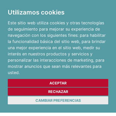
Utilizamos cookies
Este sitio web utiliza cookies y otras tecnologías
de seguimiento para mejorar su experiencia de
navegación con los siguientes fines:
para habilitar
la funcionalidad básica del sitio web
,
para brindar
una mejor experiencia en el sitio web
,
medir su
interés en nuestros productos y servicios y
personalizar las interacciones de marketing
,
para
mostrar anuncios que sean más relevantes para
usted
.
ACEPTAR
RECHAZAR
CAMBIAR PREFERENCIAS