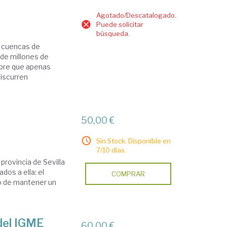
Agotado/Descatalogado.
Puede solicitar
búsqueda.
on cuencas de
de millones de
mbre que apenas
discurren
50,00 €
Sin Stock. Disponible en
7/10 días.
 provincia de Sevilla
dos a ella: el
COMPRAR
do de mantener un
del IGME
60,00 €