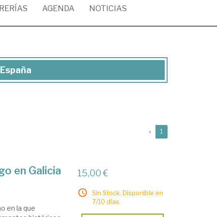
BRERÍAS
AGENDA
NOTICIAS
e España
(current)
«
1
go en Galicia
15,00 €
Sin Stock. Disponible en
7/10 días.
no en la que