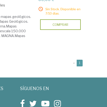
les
Sin Stock. Disponible en
7/10 días.
s mapas geológicos.
Mapas Geológicos.
COMPRAR
derna.Mapas
 escala 1:50.000
00. MAGNA.Mapas
(current)
«
1
ES
SÍGUENOS EN