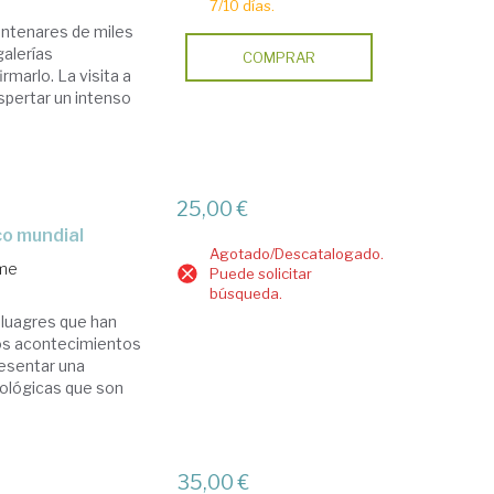
7/10 días.
entenares de miles
galerías
COMPRAR
marlo. La visita a
espertar un intenso
25,00 €
co mundial
Agotado/Descatalogado.
ime
Puede solicitar
búsqueda.
e luagres que han
los acontecimientos
resentar una
eológicas que son
35,00 €