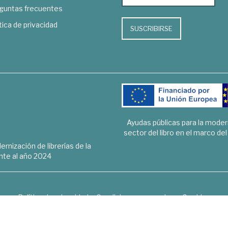
guntas frecuentes
tica de privacidad
SUSCRIBIRSE
Ayudas públicas para la mode
sector del libro en el marco de
rnización de librerías de la
te al año 2024
Política de privacidad
Condiciones generales
Cookies
6 © 1948 - 2018. Librería de Derecho, Economía, Empresa, Ciencias 
Hospedaje y desarrollo
OPTYMA