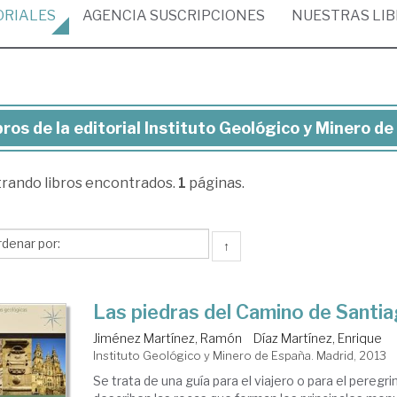
ORIALES
AGENCIA
SUSCRIPCIONES
NUESTRAS
LI
bros de la editorial Instituto Geológico y Minero d
ros
trando
libros encontrados.
1
páginas.
torial
tituto
↑
ológico
Las piedras del Camino de Santia
nero
Jiménez Martínez, Ramón
Díaz Martínez, Enrique
Instituto Geológico y Minero de España. Madrid, 2013
paña
Se trata de una guía para el viajero o para el peregri