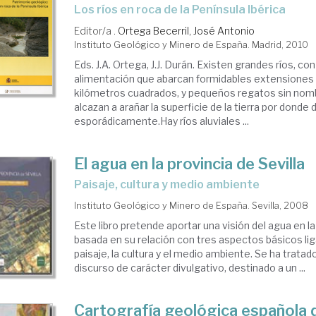
los ríos en roca de la Península Ibérica
Editor/a .
Ortega Becerril, José Antonio
Instituto Geológico y Minero de España. Madrid, 2010
Eds. J.A. Ortega, J.J. Durán. Existen grandes ríos, c
alimentación que abarcan formidables extensiones 
kilómetros cuadrados, y pequeños regatos sin no
alcazan a arañar la superficie de la tierra por donde 
esporádicamente.Hay ríos aluviales ...
El agua en la provincia de Sevilla
paisaje, cultura y medio ambiente
Instituto Geológico y Minero de España. Sevilla, 2008
Este libro pretende aportar una visión del agua en la
basada en su relación con tres aspectos básicos liga
paisaje, la cultura y el medio ambiente. Se ha trata
discurso de carácter divulgativo, destinado a un ...
Cartografía geológica española 