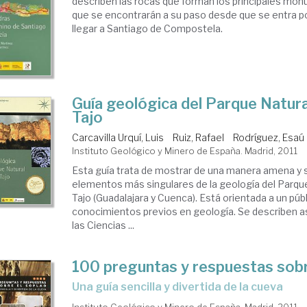
describen las rocas que forman los principales mo
que se encontrarán a su paso desde que se entra po
llegar a Santiago de Compostela.
Guía geológica del Parque Natura
Tajo
Carcavilla Urquí, Luis
Ruiz, Rafael
Rodríguez, Esaú
Instituto Geológico y Minero de España. Madrid, 2011
Esta guía trata de mostrar de una manera amena y s
elementos más singulares de la geología del Parque
Tajo (Guadalajara y Cuenca). Está orientada a un púb
conocimientos previos en geología. Se describen 
las Ciencias ...
100 preguntas y respuestas sobr
una guía sencilla y divertida de la cueva
Instituto Geológico y Minero de España. Madrid, 2011