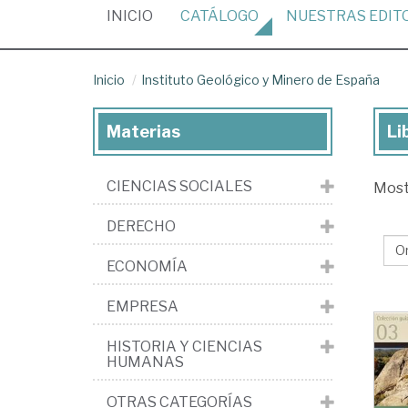
(CURRENT)
INICIO
CATÁLOGO
NUESTRAS
EDIT
Inicio
Instituto Geológico y Minero de España
Materias
Li
Lib
de
CIENCIAS SOCIALES
Mos
la
edi
DERECHO
Ins
ECONOMÍA
Ge
y
EMPRESA
Mi
HISTORIA Y CIENCIAS
de
HUMANAS
Es
OTRAS CATEGORÍAS