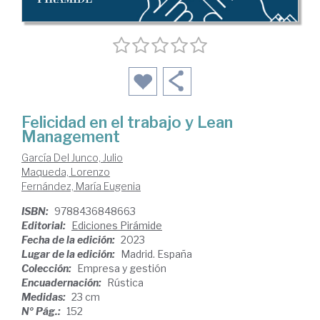
Felicidad en el trabajo y Lean
Management
García Del Junco, Julio
Maqueda, Lorenzo
Fernández, María Eugenia
ISBN:
9788436848663
Editorial:
Ediciones Pirámide
Fecha de la edición:
2023
Lugar de la edición:
Madrid. España
Colección:
Empresa y gestión
Encuadernación:
Rústica
Medidas:
23 cm
Nº Pág.:
152