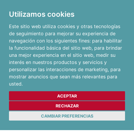
Utilizamos cookies
Este sitio web utiliza cookies y otras tecnologías
de seguimiento para mejorar su experiencia de
navegación con los siguientes fines:
para habilitar
la funcionalidad básica del sitio web
,
para brindar
una mejor experiencia en el sitio web
,
medir su
interés en nuestros productos y servicios y
personalizar las interacciones de marketing
,
para
mostrar anuncios que sean más relevantes para
usted
.
ACEPTAR
RECHAZAR
CAMBIAR PREFERENCIAS