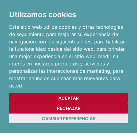
Utilizamos cookies
Este sitio web utiliza cookies y otras tecnologías
de seguimiento para mejorar su experiencia de
navegación con los siguientes fines:
para habilitar
la funcionalidad básica del sitio web
,
para brindar
una mejor experiencia en el sitio web
,
medir su
interés en nuestros productos y servicios y
personalizar las interacciones de marketing
,
para
mostrar anuncios que sean más relevantes para
usted
.
ACEPTAR
RECHAZAR
CAMBIAR PREFERENCIAS