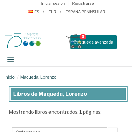
Iniciar sesión
Registrarse
ES
EUR
ESPAÑA PENINSULAR
0
Busqueda avanzada
Toggle navigation
Inicio
Maqueda, Lorenzo
Libros de Maqueda, Lorenzo
Libros
de
Mostrando
libros encontrados.
1
páginas.
Maqueda,
Lorenzo