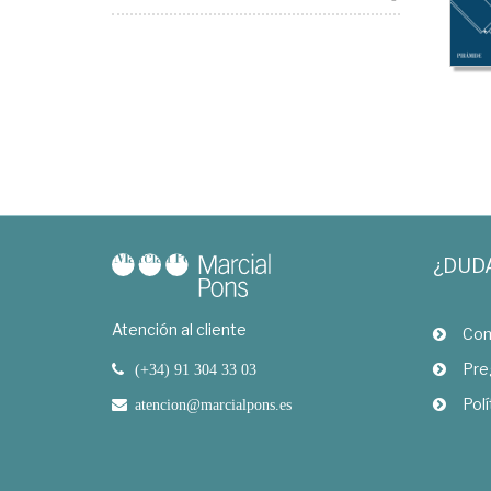
¿DUD
Atención al cliente
Com
Pre
(+34) 91 304 33 03
Polí
atencion@marcialpons.es