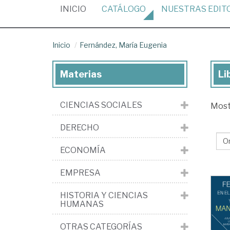
(CURRENT)
INICIO
CATÁLOGO
NUESTRAS
EDIT
Inicio
Fernández, María Eugenia
Materias
Li
Lib
de
CIENCIAS SOCIALES
Mos
Fer
Ma
DERECHO
Eu
ECONOMÍA
EMPRESA
HISTORIA Y CIENCIAS
HUMANAS
OTRAS CATEGORÍAS