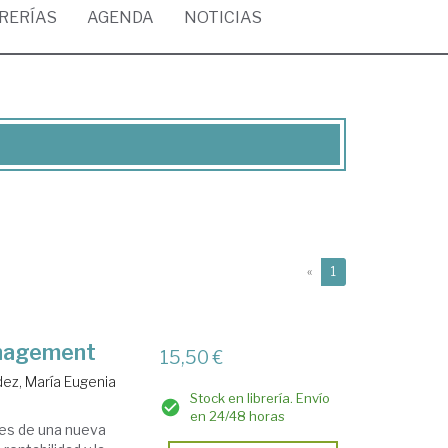
BRERÍAS
AGENDA
NOTICIAS
(current)
«
1
anagement
15,50 €
ez, María Eugenia
Stock en librería. Envío
en 24/48 horas
ades de una nueva