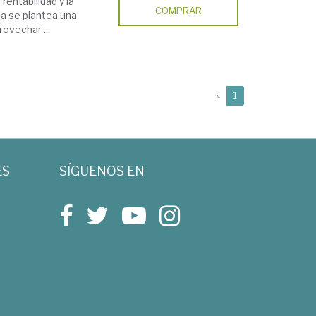
rentabilidad y la
COMPRAR
la se plantea una
ovechar ...
(current)
«
1
ES
SÍGUENOS EN