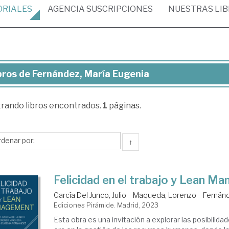
ORIALES
AGENCIA
SUSCRIPCIONES
NUESTRAS
LI
bros de Fernández, María Eugenia
ros
trando
libros encontrados.
1
páginas.
nández,
ría
genia
↑
Felicidad en el trabajo y Lean M
García Del Junco, Julio
Maqueda, Lorenzo
Fernánd
Ediciones Pirámide. Madrid, 2023
Esta obra es una invitación a explorar las posibilid