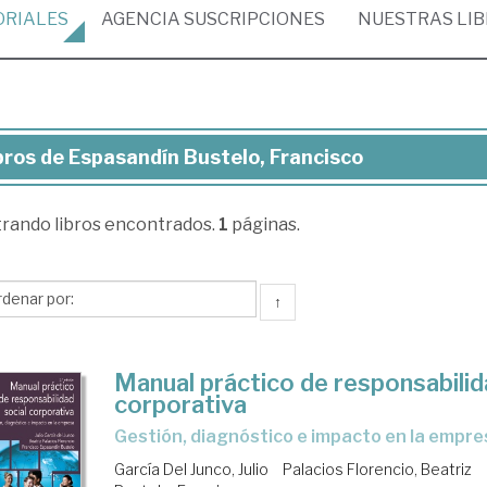
ORIALES
AGENCIA
SUSCRIPCIONES
NUESTRAS
LI
bros de Espasandín Bustelo, Francisco
ros
trando
libros encontrados.
1
páginas.
pasandín
telo,
ncisco
↑
Manual práctico de responsabilid
corporativa
gestión, diagnóstico e impacto en la empr
García Del Junco, Julio
Palacios Florencio, Beatriz