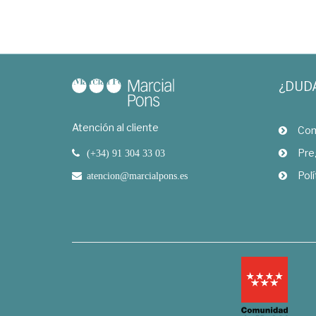
¿DUD
Atención al cliente
Com
Pre
(+34) 91 304 33 03
Polí
atencion@marcialpons.es