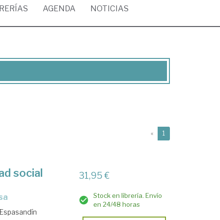
BRERÍAS
AGENDA
NOTICIAS
(current)
«
1
ad social
31,95 €
Stock en librería. Envío
esa
en 24/48 horas
Espasandín