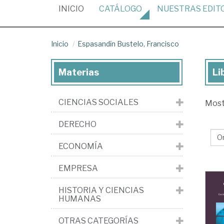
(CURRENT)
INICIO
CATÁLOGO
NUESTRAS
EDIT
Inicio
Espasandín Bustelo, Francisco
Materias
Li
Lib
de
CIENCIAS SOCIALES
Mos
Es
Bus
DERECHO
Fra
ECONOMÍA
EMPRESA
HISTORIA Y CIENCIAS
HUMANAS
OTRAS CATEGORÍAS