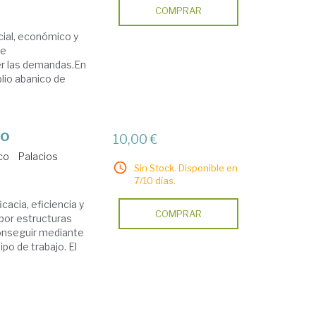
COMPRAR
cial, económico y
de
er las demandas.En
io abanico de
jo
10,00 €
co
Palacios
Sin Stock. Disponible en
7/10 días.
icacia, eficiencia y
COMPRAR
 por estructuras
conseguir mediante
ipo de trabajo. El