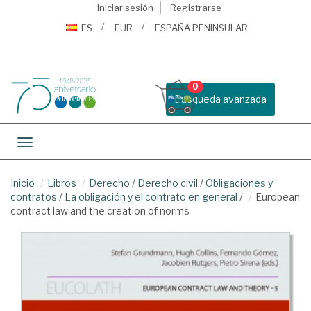
Iniciar sesión
Registrarse
ES
EUR
ESPAÑA PENINSULAR
0
Busqueda avanzada
Toggle navigation
Inicio
Libros
Derecho
/
Derecho civil
/
Obligaciones y
contratos
/
La obligación y el contrato en general
/
European
contract law and the creation of norms