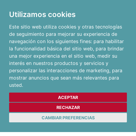
Utilizamos cookies
Este sitio web utiliza cookies y otras tecnologías
de seguimiento para mejorar su experiencia de
navegación con los siguientes fines:
para habilitar
la funcionalidad básica del sitio web
,
para brindar
una mejor experiencia en el sitio web
,
medir su
interés en nuestros productos y servicios y
personalizar las interacciones de marketing
,
para
mostrar anuncios que sean más relevantes para
usted
.
ACEPTAR
RECHAZAR
CAMBIAR PREFERENCIAS