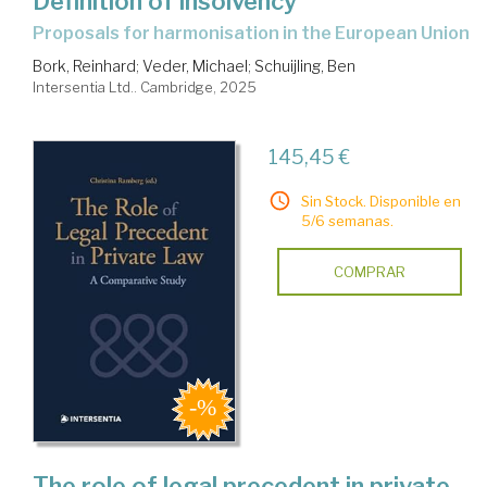
Definition of insolvency
proposals for harmonisation in the European Union
Bork, Reinhard
;
Veder, Michael
;
Schuijling, Ben
Intersentia Ltd.. Cambridge, 2025
145,45 €
Sin Stock. Disponible en
5/6 semanas.
COMPRAR
The role of legal precedent in private