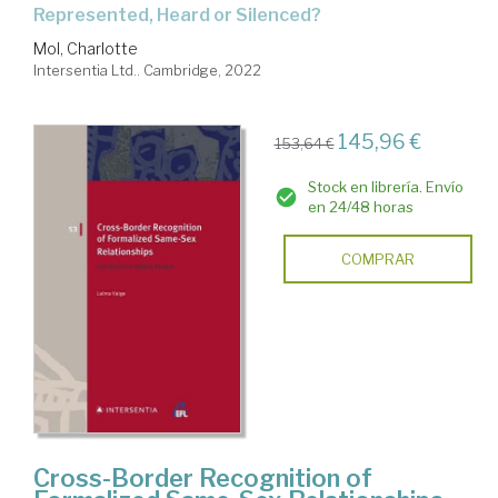
Represented, Heard or Silenced?
Mol, Charlotte
Intersentia Ltd.. Cambridge, 2022
145,96 €
153,64 €
Stock en librería. Envío
en 24/48 horas
COMPRAR
Cross-Border Recognition of