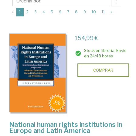
Intersentia
↑
Ltd.
(current)
«
1
2
3
4
5
6
7
8
9
10
11
»
154,99 €
Stock en librería. Envío
en 24/48 horas
COMPRAR
National human rights institutions in
Europe and Latin America