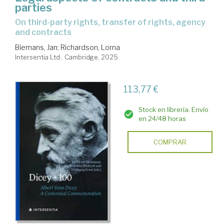
parties
on third-party rights, transfer of rights, agency
and contracts
Biemans, Jan
;
Richardson, Lorna
Intersentia Ltd.. Cambridge, 2025
113,77 €
Stock en librería. Envío
en 24/48 horas
COMPRAR