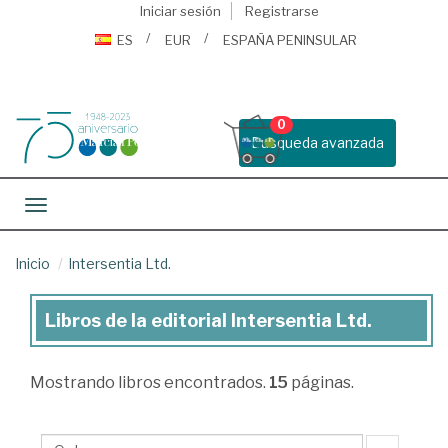
Iniciar sesión
Registrarse
ES
EUR
ESPAÑA PENINSULAR
0
Busqueda avanzada
Toggle navigation
Inicio
Intersentia Ltd.
Libros de la editorial Intersentia Ltd.
Libros
de
Mostrando
libros encontrados.
15
páginas.
la
editorial