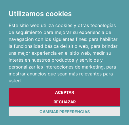
Utilizamos cookies
Este sitio web utiliza cookies y otras tecnologías
de seguimiento para mejorar su experiencia de
navegación con los siguientes fines:
para habilitar
la funcionalidad básica del sitio web
,
para brindar
una mejor experiencia en el sitio web
,
medir su
interés en nuestros productos y servicios y
personalizar las interacciones de marketing
,
para
mostrar anuncios que sean más relevantes para
usted
.
ACEPTAR
RECHAZAR
CAMBIAR PREFERENCIAS