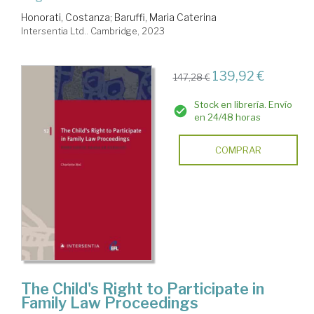
Honorati, Costanza
;
Baruffi, Maria Caterina
Intersentia Ltd.. Cambridge, 2023
139,92 €
147,28 €
Stock en librería. Envío
en 24/48 horas
COMPRAR
The Child's Right to Participate in
Family Law Proceedings