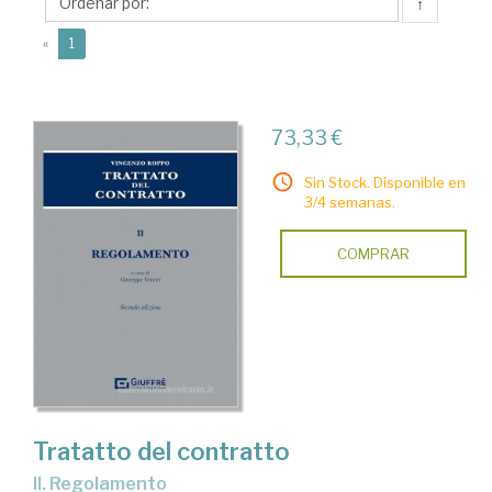
↑
(current)
«
1
73,33 €
Sin Stock. Disponible en
3/4 semanas.
COMPRAR
Tratatto del contratto
II. Regolamento