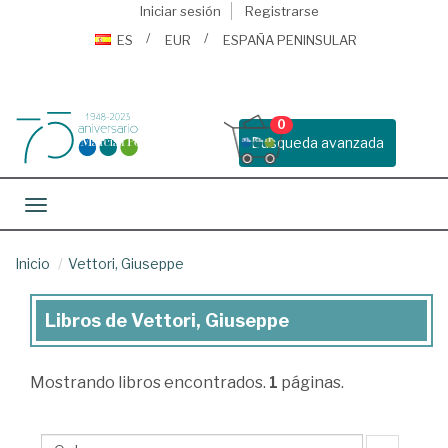
Iniciar sesión
Registrarse
ES
EUR
ESPAÑA PENINSULAR
0
Busqueda avanzada
Toggle navigation
Inicio
Vettori, Giuseppe
Libros de Vettori, Giuseppe
Libros
de
Mostrando
libros encontrados.
1
páginas.
Vettori,
Giuseppe