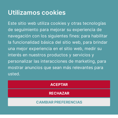
Utilizamos cookies
Este sitio web utiliza cookies y otras tecnologías
de seguimiento para mejorar su experiencia de
navegación con los siguientes fines:
para habilitar
la funcionalidad básica del sitio web
,
para brindar
una mejor experiencia en el sitio web
,
medir su
interés en nuestros productos y servicios y
personalizar las interacciones de marketing
,
para
mostrar anuncios que sean más relevantes para
usted
.
ACEPTAR
RECHAZAR
CAMBIAR PREFERENCIAS