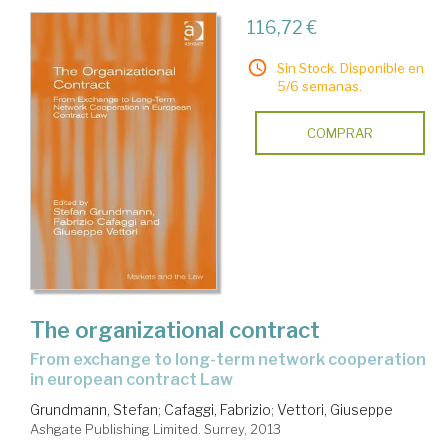
116,72 €
Sin Stock. Disponible en
5/6 semanas.
COMPRAR
The organizational contract
from exchange to long-term network cooperation
in european contract Law
Grundmann, Stefan
;
Cafaggi, Fabrizio
;
Vettori, Giuseppe
Ashgate Publishing Limited. Surrey, 2013