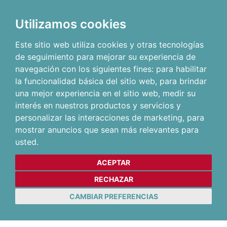
Utilizamos cookies
Este sitio web utiliza cookies y otras tecnologías
de seguimiento para mejorar su experiencia de
navegación con los siguientes fines:
para habilitar
la funcionalidad básica del sitio web
,
para brindar
una mejor experiencia en el sitio web
,
medir su
interés en nuestros productos y servicios y
personalizar las interacciones de marketing
,
para
mostrar anuncios que sean más relevantes para
usted
.
ACEPTAR
RECHAZAR
CAMBIAR PREFERENCIAS