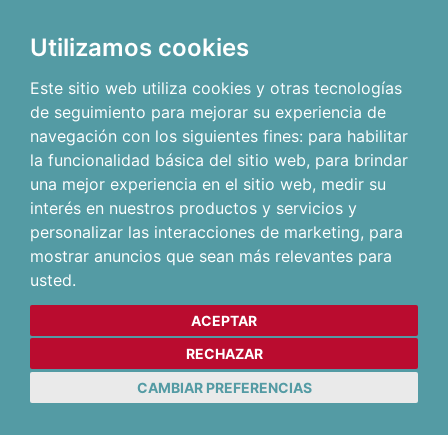
Utilizamos cookies
Este sitio web utiliza cookies y otras tecnologías
de seguimiento para mejorar su experiencia de
navegación con los siguientes fines:
para habilitar
la funcionalidad básica del sitio web
,
para brindar
una mejor experiencia en el sitio web
,
medir su
interés en nuestros productos y servicios y
personalizar las interacciones de marketing
,
para
mostrar anuncios que sean más relevantes para
usted
.
ACEPTAR
RECHAZAR
CAMBIAR PREFERENCIAS