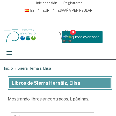
Iniciar sesión
Registrarse
ES
EUR
ESPAÑA PENINSULAR
0
Busqueda avanzada
Toggle navigation
Inicio
Sierra Hernáiz, Elisa
Libros de Sierra Hernáiz, Elisa
Libros
de
Mostrando
libros encontrados.
1
páginas.
Sierra
Hernáiz,