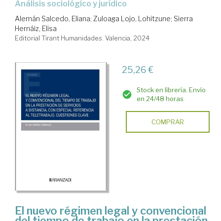
Análisis sociológico y jurídico
Alemán Salcedo, Eliana
;
Zuloaga Lojo, Lohitzune
;
Sierra
Hernáiz, Elisa
Editorial Tirant Humanidades. Valencia, 2024
25,26 €
Stock en librería. Envío
en 24/48 horas
COMPRAR
El nuevo régimen legal y convencional
del tiempo de trabajo en la prestación