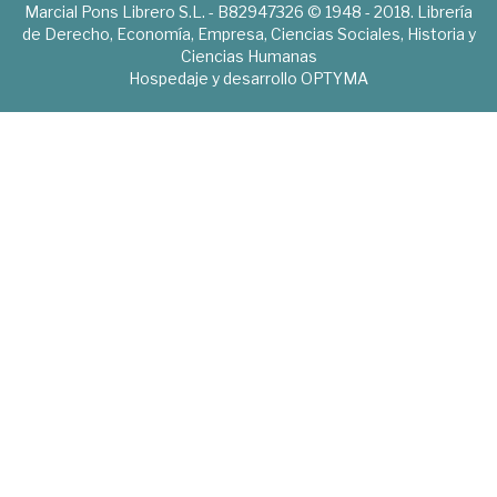
Marcial Pons Librero S.L. - B82947326 © 1948 - 2018. Librería
de Derecho, Economía, Empresa, Ciencias Sociales, Historia y
Ciencias Humanas
Hospedaje y desarrollo
OPTYMA