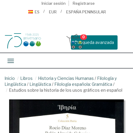
Iniciar sesión
Registrarse
ES
EUR
ESPAÑA PENINSULAR
0
Busqueda avanzada
Toggle navigation
Inicio
Libros
Historia y Ciencias Humanas
/
Filología y
Lingüística
/
Lingüística
/
Filología española: Gramática
/
Estudios sobre la historia de los usos gráficos en español