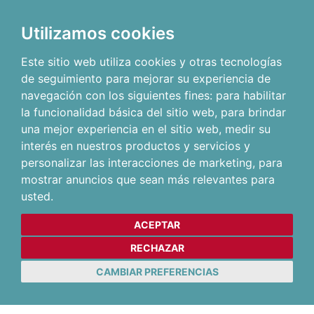
Utilizamos cookies
Este sitio web utiliza cookies y otras tecnologías
de seguimiento para mejorar su experiencia de
navegación con los siguientes fines:
para habilitar
la funcionalidad básica del sitio web
,
para brindar
una mejor experiencia en el sitio web
,
medir su
interés en nuestros productos y servicios y
personalizar las interacciones de marketing
,
para
mostrar anuncios que sean más relevantes para
usted
.
ACEPTAR
RECHAZAR
CAMBIAR PREFERENCIAS