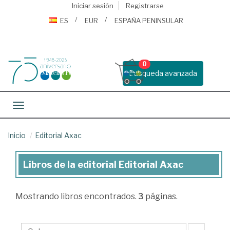
Iniciar sesión
Registrarse
ES
EUR
ESPAÑA PENINSULAR
0
Busqueda avanzada
Toggle navigation
Inicio
Editorial Axac
Libros de la editorial Editorial Axac
Libros
de
Mostrando
libros encontrados.
3
páginas.
la
editorial