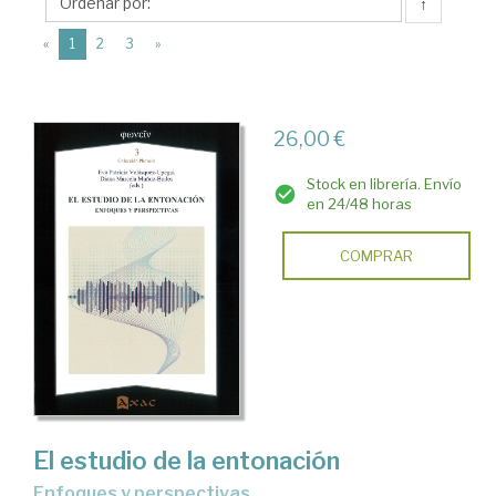
Editorial
↑
Axac
(current)
«
1
2
3
»
26,00 €
Stock en librería. Envío
en 24/48 horas
COMPRAR
El estudio de la entonación
enfoques y perspectivas