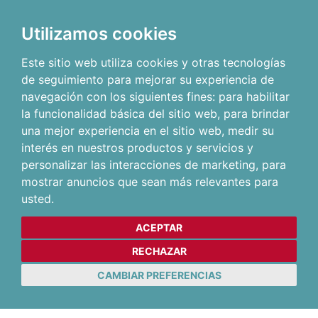
Utilizamos cookies
Este sitio web utiliza cookies y otras tecnologías
de seguimiento para mejorar su experiencia de
navegación con los siguientes fines:
para habilitar
la funcionalidad básica del sitio web
,
para brindar
una mejor experiencia en el sitio web
,
medir su
interés en nuestros productos y servicios y
personalizar las interacciones de marketing
,
para
mostrar anuncios que sean más relevantes para
usted
.
ACEPTAR
RECHAZAR
CAMBIAR PREFERENCIAS