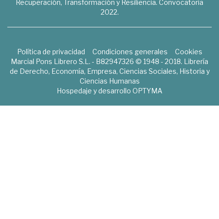
Recuperación, Transformación y Resiliencia. Convocatoria
2022.
Política de privacidad
Condiciones generales
Cookies
Marcial Pons Librero S.L. - B82947326 © 1948 - 2018. Librería
de Derecho, Economía, Empresa, Ciencias Sociales, Historia y
Ciencias Humanas
Hospedaje y desarrollo
OPTYMA