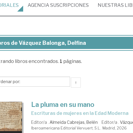
ORIALES
AGENCIA
SUSCRIPCIONES
NUESTRAS
LI
bros de Vázquez Balonga, Delfina
ros
trando
libros encontrados.
1
páginas.
zquez
onga,
fina
↑
La pluma en su mano
Escrituras de mujeres en la Edad Moderna
Editor/a .
Almeida Cabrejas, Belén
Editor/a .
Vázque
Iberoamericana Editorial Vervuert, S.L.. Madrid, 2026