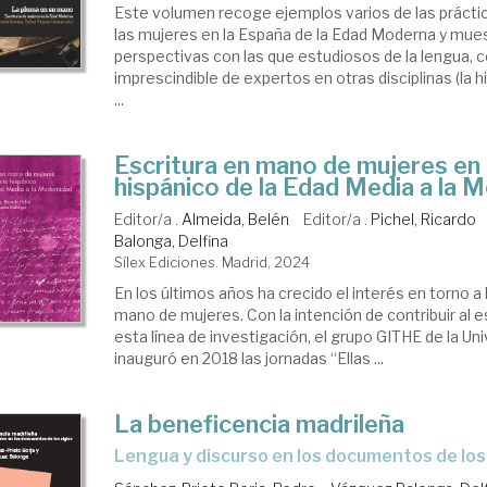
Este volumen recoge ejemplos varios de las práctic
las mujeres en la España de la Edad Moderna y muest
perspectivas con las que estudiosos de la lengua, c
imprescindible de expertos en otras disciplinas (la his
...
Escritura en mano de mujeres en 
hispánico de la Edad Media a la 
Editor/a .
Almeida, Belén
Editor/a .
Pichel, Ricardo
Balonga, Delfina
Sílex Ediciones. Madrid, 2024
En los últimos años ha crecido el interés en torno a 
mano de mujeres. Con la intención de contribuir al e
esta línea de investigación, el grupo GITHE de la Un
inauguró en 2018 las jornadas “Ellas ...
La beneficencia madrileña
lengua y discurso en los documentos de los 