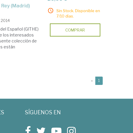
l Rey (Madrid)
Sin Stock. Disponible en
7/10 días.
, 2014
 del Español (GITHE)
COMPRAR
e los interesados
esente colección de
es están
(current)
«
1
ES
SÍGUENOS EN