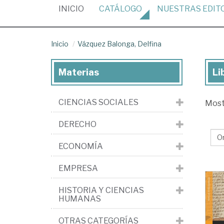
(CURRENT)
INICIO
CATÁLOGO
NUESTRAS
EDIT
Inicio
Vázquez Balonga, Delfina
Materias
Li
Lib
de
CIENCIAS SOCIALES
Mos
Vá
Bal
DERECHO
Del
ECONOMÍA
EMPRESA
HISTORIA Y CIENCIAS
HUMANAS
OTRAS CATEGORÍAS