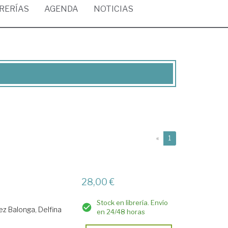
BRERÍAS
AGENDA
NOTICIAS
(current)
«
1
28,00 €
Stock en librería. Envío
z Balonga, Delfina
en 24/48 horas