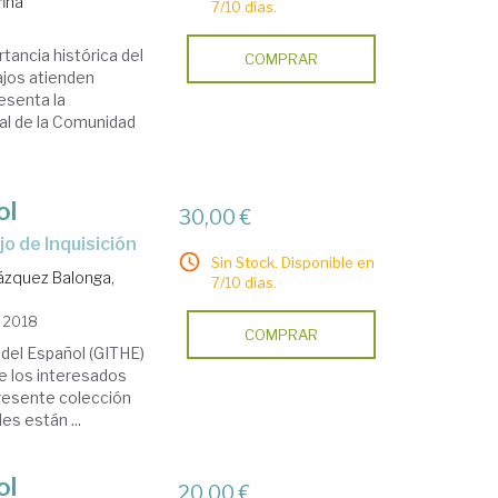
fina
7/10 días.
tancia histórica del
COMPRAR
ajos atienden
esenta la
al de la Comunidad
ol
30,00 €
jo de Inquisición
Sin Stock. Disponible en
ázquez Balonga,
7/10 días.
, 2018
COMPRAR
 del Español (GITHE)
e los interesados
 presente colección
es están ...
ol
20,00 €