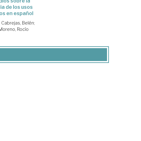
dios sobre la
ia de los usos
os en español
 Cabrejas, Belén
;
 Moreno, Rocío