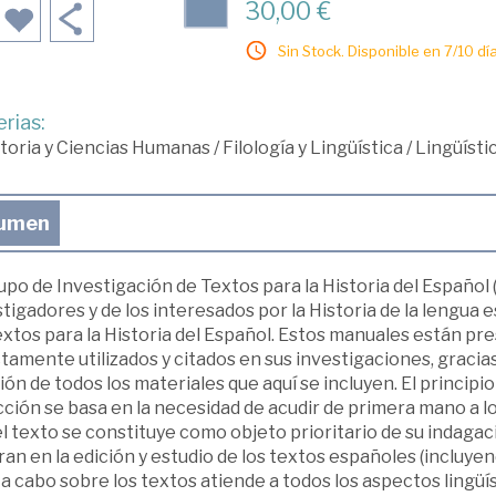
30,00 €
Sin Stock. Disponible en 7/10 día
rias:
toria y Ciencias Humanas
/
Filología y Lingüística
/
Lingüísti
umen
upo de Investigación de Textos para la Historia del Español
tigadores y de los interesados por la Historia de la lengua
extos para la Historia del Español. Estos manuales están p
tamente utilizados y citados en sus investigaciones, gracia
ión de todos los materiales que aquí se incluyen. El princip
ción se basa en la necesidad de acudir de primera mano a lo
l texto se constituye como objeto prioritario de su indagac
an en la edición y estudio de los textos españoles (incluyend
 a cabo sobre los textos atiende a todos los aspectos lingüís