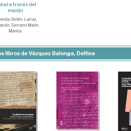
bel a través del
espejo
eida, Belén
;
Larraz,
nando
;
Serrano Marín,
Marina
s libros de Vázquez Balonga, Delfina