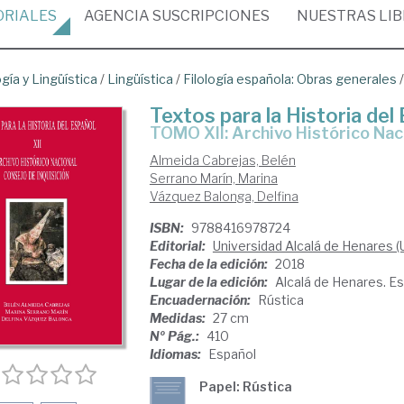
ORIALES
AGENCIA
SUSCRIPCIONES
NUESTRAS
LI
ogía y Lingüística
/
Lingüística
/
Filología española: Obras generales
Textos para la Historia del
TOMO XII: Archivo Histórico Nac
Almeida Cabrejas, Belén
Serrano Marín, Marina
Vázquez Balonga, Delfina
ISBN:
9788416978724
Editorial:
Universidad Alcalá de Henares (
Fecha de la edición:
2018
Lugar de la edición:
Alcalá de Henares. E
Encuadernación:
Rústica
Medidas:
27 cm
Nº Pág.:
410
Idiomas:
Español
Papel: Rústica