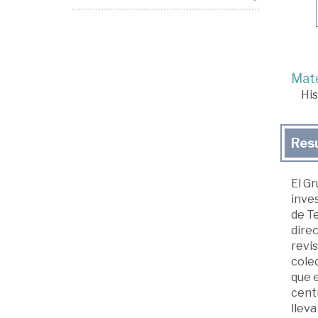
Mate
His
Res
El Gr
inves
de T
direc
revis
colec
que e
centr
lleva