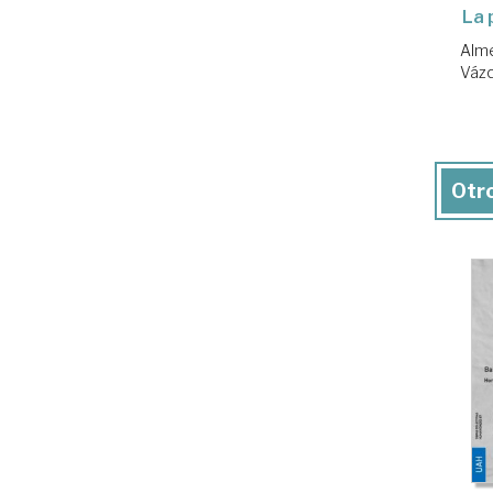
La 
Alme
Vázq
Otro