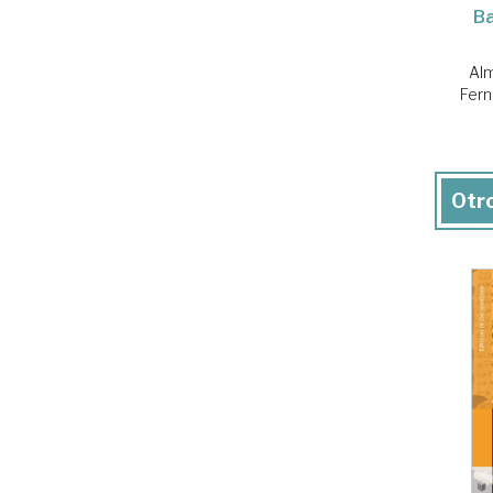
Ba
Alm
Fer
Otro