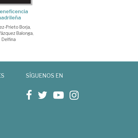
eneficencia
adrileña
z-Prieto Borja,
Vázquez Balonga,
Delfina
ES
SÍGUENOS EN