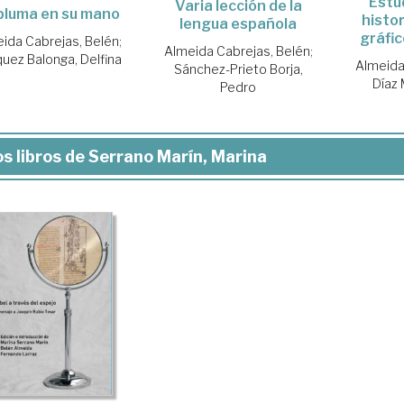
Estu
Varia lección de la
pluma en su mano
histor
lengua española
gráfic
ida Cabrejas, Belén
;
Almeida Cabrejas, Belén
;
uez Balonga, Delfina
Almeida
Sánchez-Prieto Borja,
Díaz
Pedro
s libros de Serrano Marín, Marina