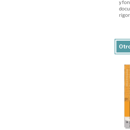
y fon
docu
rigor
Otro