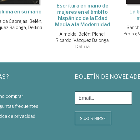
Escritura en mano de
pluma en su mano
La b
mujeres en el ámbito
m
hispánico de la Edad
ida Cabrejas, Belén
;
Media a la Modernidad
uez Balonga, Delfina
Sánche
Pedro
;
Almeida, Belén
;
Pichel,
Ricardo
;
Vázquez Balonga,
Delfina
AS?
BOLETÍN DE NOVEDAD
o comprar
guntas frecuentes
tica de privacidad
SUSCRIBIRSE