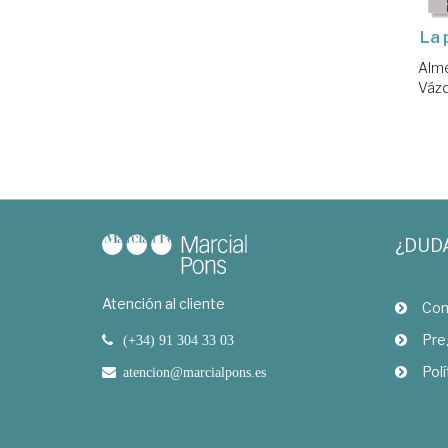
La 
Alme
Vázq
¿DUD
Atención al cliente
Com
Pre
(+34) 91 304 33 03
Polí
atencion@marcialpons.es