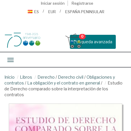
Iniciar sesión
Registrarse
ES
EUR
ESPAÑA PENINSULAR
0
Busqueda avanzada
Toggle navigation
Inicio
Libros
Derecho
/
Derecho civil
/
Obligaciones y
contratos
/
La obligación y el contrato en general
/
Estudio
de Derecho comparado sobre la interpretación de los
contratos