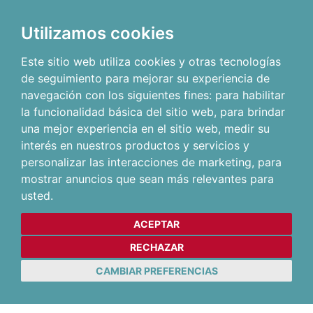
Utilizamos cookies
Este sitio web utiliza cookies y otras tecnologías
de seguimiento para mejorar su experiencia de
navegación con los siguientes fines:
para habilitar
la funcionalidad básica del sitio web
,
para brindar
una mejor experiencia en el sitio web
,
medir su
interés en nuestros productos y servicios y
personalizar las interacciones de marketing
,
para
mostrar anuncios que sean más relevantes para
usted
.
ACEPTAR
RECHAZAR
CAMBIAR PREFERENCIAS