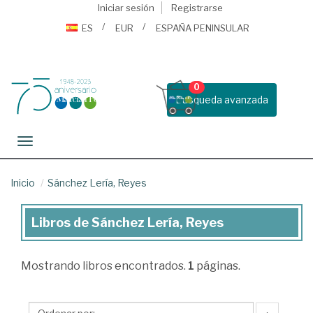
Iniciar sesión
Registrarse
ES
EUR
ESPAÑA PENINSULAR
0
Busqueda avanzada
Toggle navigation
Inicio
Sánchez Lería, Reyes
Libros de Sánchez Lería, Reyes
Libros
de
Mostrando
libros encontrados.
1
páginas.
Sánchez
Lería,