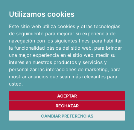
Utilizamos cookies
Este sitio web utiliza cookies y otras tecnologías
de seguimiento para mejorar su experiencia de
navegación con los siguientes fines:
para habilitar
la funcionalidad básica del sitio web
,
para brindar
una mejor experiencia en el sitio web
,
medir su
interés en nuestros productos y servicios y
personalizar las interacciones de marketing
,
para
mostrar anuncios que sean más relevantes para
usted
.
ACEPTAR
RECHAZAR
CAMBIAR PREFERENCIAS