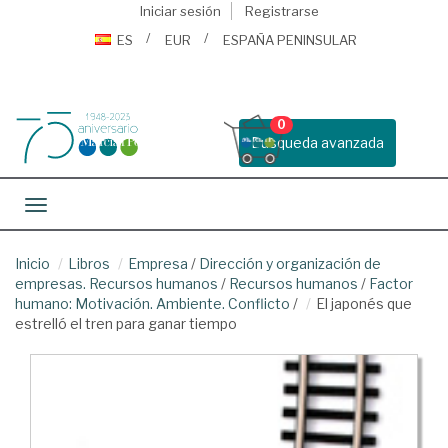
Iniciar sesión
Registrarse
ES
EUR
ESPAÑA PENINSULAR
0
Busqueda avanzada
Toggle navigation
Inicio
Libros
Empresa
/
Dirección y organización de
empresas. Recursos humanos
/
Recursos humanos
/
Factor
humano: Motivación. Ambiente. Conflicto
/
El japonés que
estrelló el tren para ganar tiempo