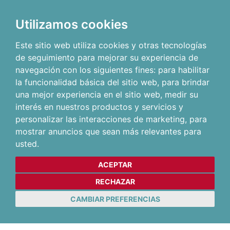
Utilizamos cookies
Este sitio web utiliza cookies y otras tecnologías
de seguimiento para mejorar su experiencia de
navegación con los siguientes fines:
para habilitar
la funcionalidad básica del sitio web
,
para brindar
una mejor experiencia en el sitio web
,
medir su
interés en nuestros productos y servicios y
personalizar las interacciones de marketing
,
para
mostrar anuncios que sean más relevantes para
usted
.
ACEPTAR
RECHAZAR
CAMBIAR PREFERENCIAS