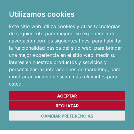
Utilizamos cookies
Este sitio web utiliza cookies y otras tecnologías
de seguimiento para mejorar su experiencia de
navegación con los siguientes fines:
para habilitar
la funcionalidad básica del sitio web
,
para brindar
una mejor experiencia en el sitio web
,
medir su
interés en nuestros productos y servicios y
personalizar las interacciones de marketing
,
para
mostrar anuncios que sean más relevantes para
usted
.
ACEPTAR
RECHAZAR
CAMBIAR PREFERENCIAS