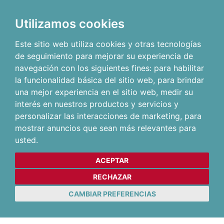
Utilizamos cookies
Este sitio web utiliza cookies y otras tecnologías
de seguimiento para mejorar su experiencia de
navegación con los siguientes fines:
para habilitar
la funcionalidad básica del sitio web
,
para brindar
una mejor experiencia en el sitio web
,
medir su
interés en nuestros productos y servicios y
personalizar las interacciones de marketing
,
para
mostrar anuncios que sean más relevantes para
usted
.
ACEPTAR
RECHAZAR
CAMBIAR PREFERENCIAS