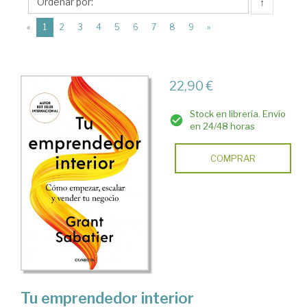
Editorial
↑
Conecta
(current)
«
1
2
3
4
5
6
7
8
9
»
22,90 €
Stock en librería. Envío
en 24/48 horas
COMPRAR
Tu emprendedor interior