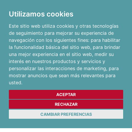
Utilizamos cookies
Este sitio web utiliza cookies y otras tecnologías
de seguimiento para mejorar su experiencia de
navegación con los siguientes fines:
para habilitar
la funcionalidad básica del sitio web
,
para brindar
una mejor experiencia en el sitio web
,
medir su
interés en nuestros productos y servicios y
personalizar las interacciones de marketing
,
para
mostrar anuncios que sean más relevantes para
usted
.
ACEPTAR
RECHAZAR
CAMBIAR PREFERENCIAS