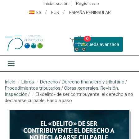
Iniciar sesión
Registrarse
ES
EUR
ESPAÑA PENINSULAR
0
Busqueda avanzada
Toggle navigation
Inicio
Libros
Derecho
/
Derecho financiero y tributario
/
Procedimientos tributarios
/
Obras generales. Revisión.
Inspección
/
El «delito» de ser contribuyente: el derecho a no
declararse culpable. Paso a paso