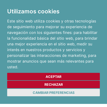
Utilizamos cookies
Este sitio web utiliza cookies y otras tecnologías
de seguimiento para mejorar su experiencia de
navegación con los siguientes fines:
para habilitar
la funcionalidad básica del sitio web
,
para brindar
una mejor experiencia en el sitio web
,
medir su
interés en nuestros productos y servicios y
personalizar las interacciones de marketing
,
para
mostrar anuncios que sean más relevantes para
usted
.
ACEPTAR
RECHAZAR
CAMBIAR PREFERENCIAS