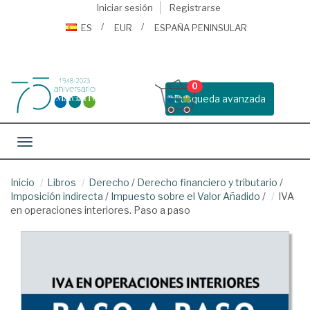
Iniciar sesión
Registrarse
ES
EUR
ESPAÑA PENINSULAR
0
Busqueda avanzada
Toggle navigation
Inicio
Libros
Derecho
/
Derecho financiero y tributario
/
Imposición indirecta
/
Impuesto sobre el Valor Añadido
/
IVA
en operaciones interiores. Paso a paso