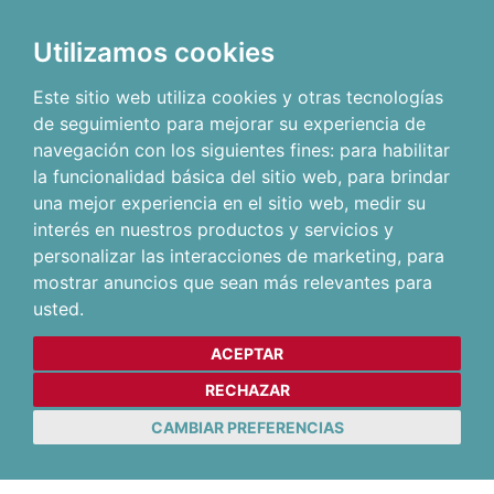
Utilizamos cookies
Este sitio web utiliza cookies y otras tecnologías
de seguimiento para mejorar su experiencia de
navegación con los siguientes fines:
para habilitar
la funcionalidad básica del sitio web
,
para brindar
una mejor experiencia en el sitio web
,
medir su
interés en nuestros productos y servicios y
personalizar las interacciones de marketing
,
para
mostrar anuncios que sean más relevantes para
usted
.
ACEPTAR
RECHAZAR
CAMBIAR PREFERENCIAS