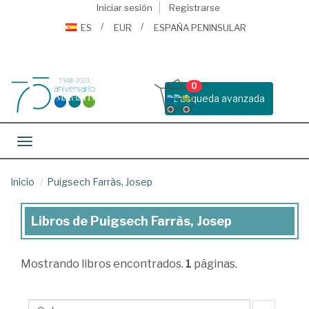
Iniciar sesión
Registrarse
ES
EUR
ESPAÑA PENINSULAR
0
Busqueda avanzada
Toggle navigation
Inicio
Puigsech Farràs, Josep
Libros de Puigsech Farràs, Josep
Libros
de
Mostrando
libros encontrados.
1
páginas.
Puigsech
Farràs,