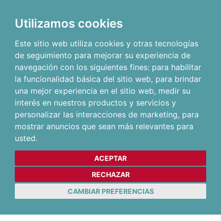
Utilizamos cookies
Este sitio web utiliza cookies y otras tecnologías
de seguimiento para mejorar su experiencia de
navegación con los siguientes fines:
para habilitar
la funcionalidad básica del sitio web
,
para brindar
una mejor experiencia en el sitio web
,
medir su
interés en nuestros productos y servicios y
personalizar las interacciones de marketing
,
para
mostrar anuncios que sean más relevantes para
usted
.
ACEPTAR
RECHAZAR
CAMBIAR PREFERENCIAS