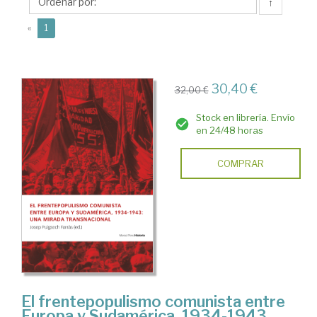
Josep
↑
(current)
«
1
30,40 €
32,00 €
Stock en librería. Envío
en 24/48 horas
COMPRAR
El frentepopulismo comunista entre
Europa y Sudamérica, 1934-1943