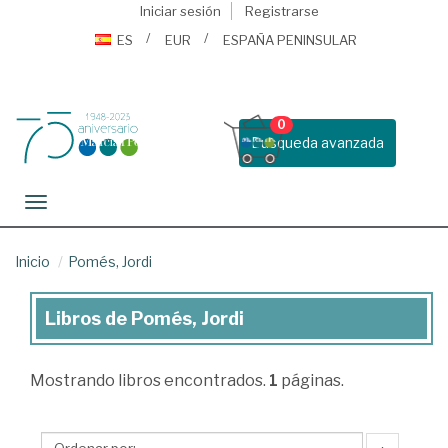
Iniciar sesión
Registrarse
ES
EUR
ESPAÑA PENINSULAR
0
Busqueda avanzada
Toggle navigation
Inicio
Pomés, Jordi
Libros de Pomés, Jordi
Libros
de
Mostrando
libros encontrados.
1
páginas.
Pomés,
Jordi