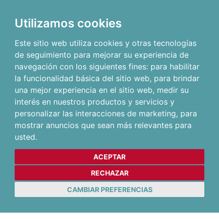
Utilizamos cookies
Este sitio web utiliza cookies y otras tecnologías
de seguimiento para mejorar su experiencia de
navegación con los siguientes fines:
para habilitar
la funcionalidad básica del sitio web
,
para brindar
una mejor experiencia en el sitio web
,
medir su
interés en nuestros productos y servicios y
personalizar las interacciones de marketing
,
para
mostrar anuncios que sean más relevantes para
usted
.
ACEPTAR
RECHAZAR
CAMBIAR PREFERENCIAS