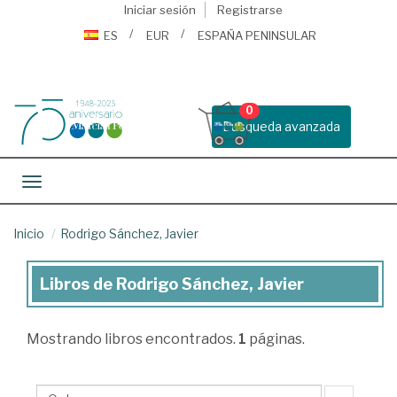
Iniciar sesión
Registrarse
ES
EUR
ESPAÑA PENINSULAR
0
Busqueda avanzada
Toggle navigation
Inicio
Rodrigo Sánchez, Javier
Libros de Rodrigo Sánchez, Javier
Libros
de
Mostrando
libros encontrados.
1
páginas.
Rodrigo
Sánchez,