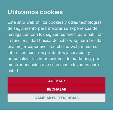
Utilizamos cookies
Este sitio web utiliza cookies y otras tecnologías
de seguimiento para mejorar su experiencia de
navegación con los siguientes fines:
para habilitar
la funcionalidad básica del sitio web
,
para brindar
una mejor experiencia en el sitio web
,
medir su
interés en nuestros productos y servicios y
personalizar las interacciones de marketing
,
para
mostrar anuncios que sean más relevantes para
usted
.
ACEPTAR
RECHAZAR
CAMBIAR PREFERENCIAS