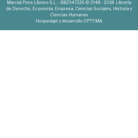
Marcial Pons Librero S.L. - B82947326 © 1948 - 2018. Librería
de Derecho, Economía, Empresa, Ciencias Sociales, Historia y
Ciencias Humanas
Hospedaje y desarrollo
OPTYMA