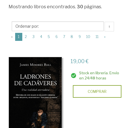
Historia
Mostrando
libros encontrados.
30
páginas.
del
Derecho
↑
>
(current)
«
1
2
3
4
5
6
7
8
9
10
11
»
Época
contemporánea.
Codificación
19,00 €
Stock en librería. Envío
en 24/48 horas
COMPRAR