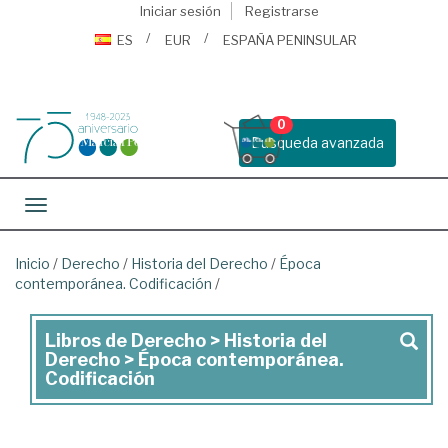
Iniciar sesión
Registrarse
ES
EUR
ESPAÑA PENINSULAR
0
Busqueda avanzada
Toggle navigation
Inicio
/
Derecho
/
Historia del Derecho
/
Época
contemporánea. Codificación
/
Libros de Derecho > Historia del
Libros
Derecho > Época contemporánea.
de
Codificación
Derecho
>