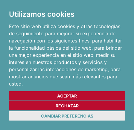
Utilizamos cookies
Este sitio web utiliza cookies y otras tecnologías
de seguimiento para mejorar su experiencia de
navegación con los siguientes fines:
para habilitar
la funcionalidad básica del sitio web
,
para brindar
una mejor experiencia en el sitio web
,
medir su
interés en nuestros productos y servicios y
personalizar las interacciones de marketing
,
para
mostrar anuncios que sean más relevantes para
usted
.
ACEPTAR
RECHAZAR
CAMBIAR PREFERENCIAS