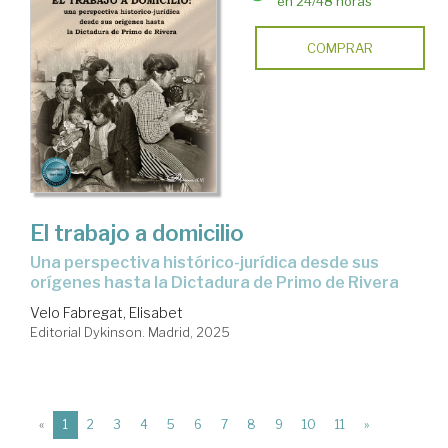
en 24/48 horas
COMPRAR
El trabajo a domicilio
una perspectiva histórico-jurídica desde sus
orígenes hasta la Dictadura de Primo de Rivera
Velo Fabregat, Elisabet
Editorial Dykinson. Madrid, 2025
(current)
«
1
2
3
4
5
6
7
8
9
10
11
»