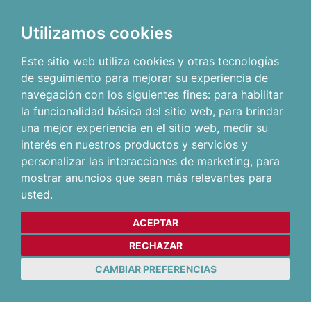
Utilizamos cookies
Este sitio web utiliza cookies y otras tecnologías
de seguimiento para mejorar su experiencia de
navegación con los siguientes fines:
para habilitar
la funcionalidad básica del sitio web
,
para brindar
una mejor experiencia en el sitio web
,
medir su
interés en nuestros productos y servicios y
personalizar las interacciones de marketing
,
para
mostrar anuncios que sean más relevantes para
usted
.
ACEPTAR
RECHAZAR
CAMBIAR PREFERENCIAS