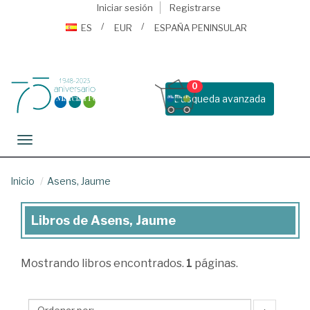
Iniciar sesión
Registrarse
ES
EUR
ESPAÑA PENINSULAR
0
Busqueda avanzada
Toggle navigation
Inicio
Asens, Jaume
Libros de Asens, Jaume
Libros
de
Mostrando
libros encontrados.
1
páginas.
Asens,
Jaume