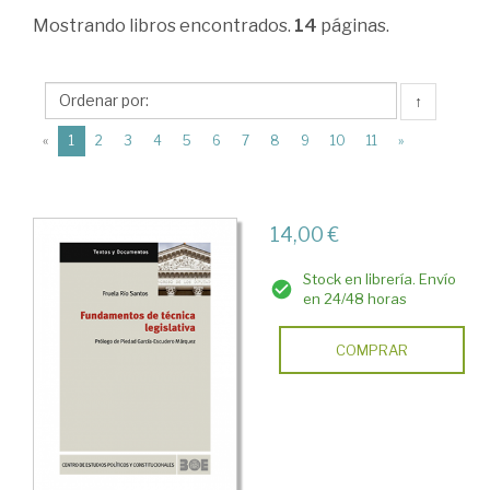
Derecho
Mostrando
libros encontrados.
14
páginas.
político
y
↑
constitucional
(current)
«
1
2
3
4
5
6
7
8
9
10
11
»
>
Ciencia
política
14,00 €
>
Stock en librería. Envío
Derecho
en 24/48 horas
parlamentario
COMPRAR