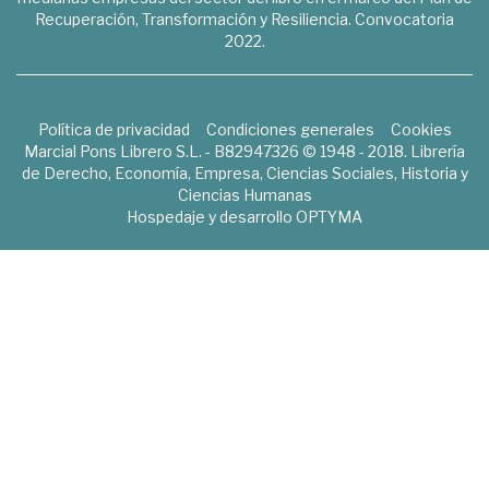
Recuperación, Transformación y Resiliencia. Convocatoria
2022.
Política de privacidad
Condiciones generales
Cookies
Marcial Pons Librero S.L. - B82947326 © 1948 - 2018. Librería
de Derecho, Economía, Empresa, Ciencias Sociales, Historia y
Ciencias Humanas
Hospedaje y desarrollo
OPTYMA