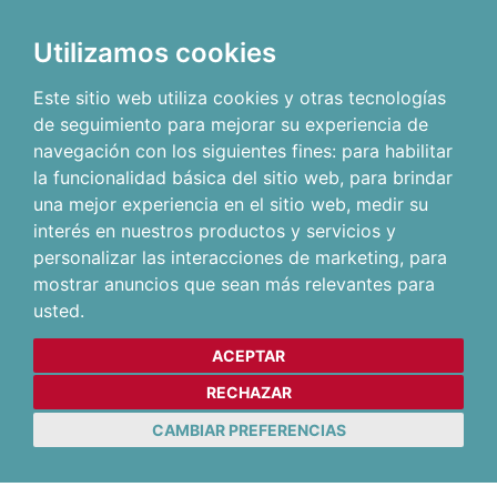
Utilizamos cookies
Este sitio web utiliza cookies y otras tecnologías
de seguimiento para mejorar su experiencia de
navegación con los siguientes fines:
para habilitar
la funcionalidad básica del sitio web
,
para brindar
una mejor experiencia en el sitio web
,
medir su
interés en nuestros productos y servicios y
personalizar las interacciones de marketing
,
para
mostrar anuncios que sean más relevantes para
usted
.
ACEPTAR
RECHAZAR
CAMBIAR PREFERENCIAS