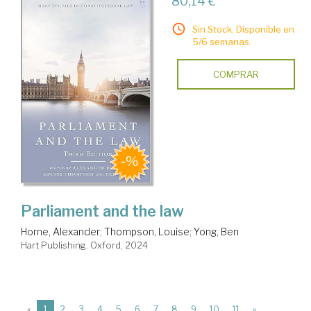
80,14 €
Sin Stock. Disponible en
5/6 semanas.
COMPRAR
Parliament and the law
Horne, Alexander
;
Thompson, Louise
;
Yong, Ben
Hart Publishing. Oxford, 2024
(current)
«
1
2
3
4
5
6
7
8
9
10
11
»