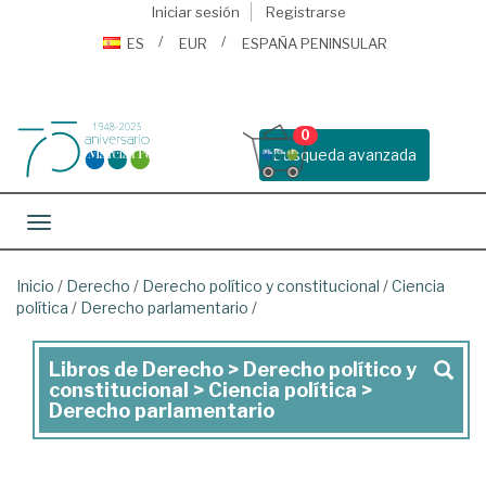
Iniciar sesión
Registrarse
ES
EUR
ESPAÑA PENINSULAR
0
Busqueda avanzada
Toggle navigation
Inicio
/
Derecho
/
Derecho político y constitucional
/
Ciencia
política
/
Derecho parlamentario
/
Libros de Derecho > Derecho político y
Libros
constitucional > Ciencia política >
de
Derecho parlamentario
Derecho
>