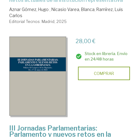
Retos actuales de la institución representativa
Aznar Gómez, Hugo
;
Nicasio Varea, Blanca
;
Ramírez, Luis
Carlos
Editorial Tecnos. Madrid, 2025
28,00 €
Stock en librería. Envío
en 24/48 horas
COMPRAR
III Jornadas Parlamentarias:
Parlamento y nuevos retos en la