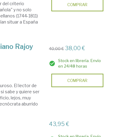
 del criterio
COMPRAR
añola" y no solo
ellanos (1744-1811)
ían situar a España
iano Rajoy
38,00 €
40,00 €
Stock en librería. Envío
en 24/48 horas
COMPRAR
uroso. El lector de
si sabe y quiere ser
icio, lejos, muy
tecnócrata aburrido
43,95 €
Stock en librería. Envío