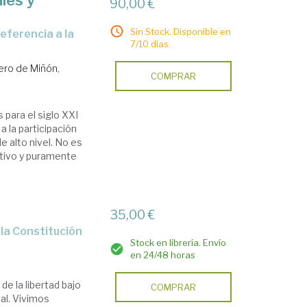
les y
90,00 €
Sin Stock. Disponible en
7/10 días.
ero de Miñón,
COMPRAR
 para el siglo XXI
 la participación
 alto nivel. No es
stivo y puramente
35,00 €
e la Constitución
Stock en librería. Envío
en 24/48 horas
de la libertad bajo
COMPRAR
ual. Vivimos