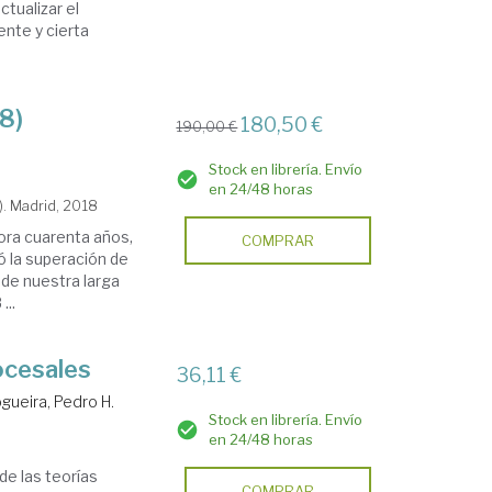
ctualizar el
ente y cierta
8)
180,50 €
190,00 €
Stock en librería. Envío
en 24/48 horas
). Madrid, 2018
ra cuarenta años,
COMPRAR
ó la superación de
e de nuestra larga
...
rocesales
36,11 €
gueira, Pedro H.
Stock en librería. Envío
en 24/48 horas
de las teorías
COMPRAR