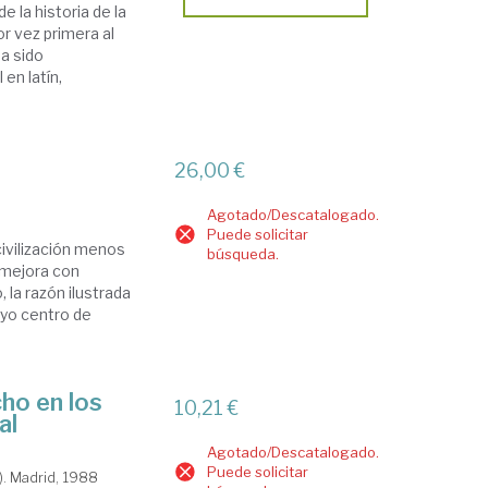
e la historia de la
or vez primera al
ha sido
en latín,
I
26,00 €
Agotado/Descatalogado.
Puede solicitar
ivilización menos
búsqueda.
l mejora con
 la razón ilustrada
uyo centro de
ho en los
10,21 €
al
Agotado/Descatalogado.
Puede solicitar
). Madrid, 1988