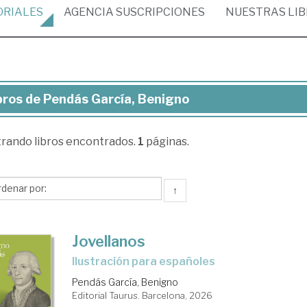
ORIALES
AGENCIA
SUSCRIPCIONES
NUESTRAS
LI
bros de Pendás García, Benigno
ros
trando
libros encontrados.
1
páginas.
ndás
cía,
nigno
↑
Jovellanos
Ilustración para españoles
Pendás García, Benigno
Editorial Taurus. Barcelona, 2026