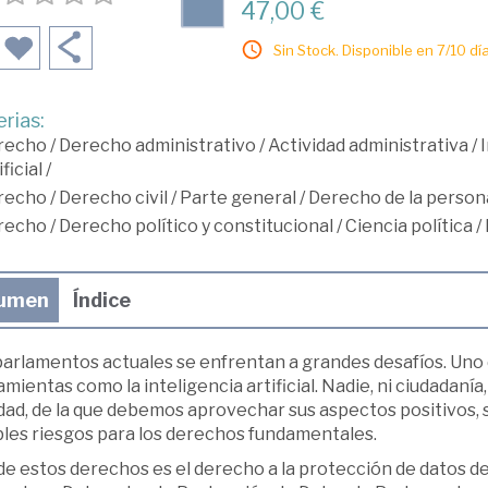
47,00 €
Sin Stock. Disponible en 7/10 día
rias:
recho
/
Derecho administrativo
/
Actividad administrativa
/
ificial
/
recho
/
Derecho civil
/
Parte general
/
Derecho de la persona
recho
/
Derecho político y constitucional
/
Ciencia política
/
umen
Índice
parlamentos actuales se enfrentan a grandes desafíos. Uno 
mientas como la inteligencia artificial. Nadie, ni ciudadanía,
dad, de la que debemos aprovechar sus aspectos positivos, s
bles riesgos para los derechos fundamentales.
de estos derechos es el derecho a la protección de datos de