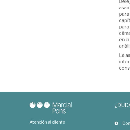
Dele
asam
para 
capít
para 
cáma
en cu
análi
La a
infor
cons
¿DUD
Atención al cliente
Com