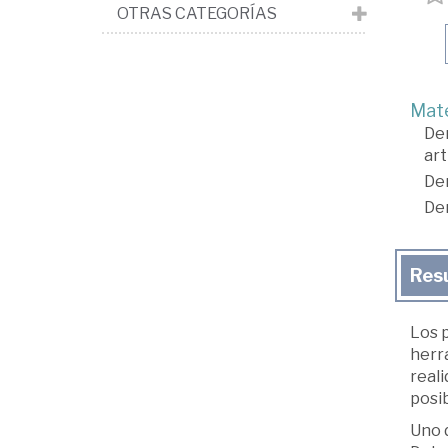
OTRAS CATEGORÍAS
Mate
De
art
De
De
Res
Los 
herra
reali
posi
Uno 