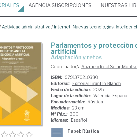
ORIALES
AGENCIA
SUSCRIPCIONES
NUESTRAS
LI
/
Actividad administrativa
/
Internet. Nuevas tecnologías. Inteligencia
Parlamentos y protección de
artificial
Adaptación y retos
Coordinador/a
Auzmendi del Solar, Montse
ISBN:
9791370210380
Editorial:
Editorial Tirant lo Blanch
Fecha de la edición:
2025
Lugar de la edición:
Valencia. España
Encuadernación:
Rústica
Medidas:
23 cm
Nº Pág.:
300
Idiomas:
Español
Papel: Rústica