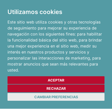
Utilizamos cookies
Este sitio web utiliza cookies y otras tecnologías
de seguimiento para mejorar su experiencia de
navegación con los siguientes fines:
para habilitar
la funcionalidad básica del sitio web
,
para brindar
una mejor experiencia en el sitio web
,
medir su
interés en nuestros productos y servicios y
personalizar las interacciones de marketing
,
para
mostrar anuncios que sean más relevantes para
usted
.
ACEPTAR
RECHAZAR
CAMBIAR PREFERENCIAS