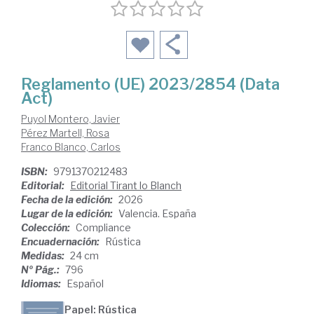
Reglamento (UE) 2023/2854 (Data
Act)
Puyol Montero, Javier
Pérez Martell, Rosa
Franco Blanco, Carlos
ISBN:
9791370212483
Editorial:
Editorial Tirant lo Blanch
Fecha de la edición:
2026
Lugar de la edición:
Valencia. España
Colección:
Compliance
Encuadernación:
Rústica
Medidas:
24 cm
Nº Pág.:
796
Idiomas:
Español
Papel: Rústica