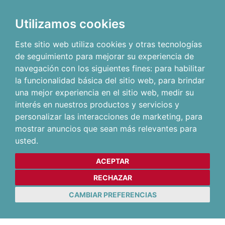
Utilizamos cookies
Este sitio web utiliza cookies y otras tecnologías
de seguimiento para mejorar su experiencia de
navegación con los siguientes fines:
para habilitar
la funcionalidad básica del sitio web
,
para brindar
una mejor experiencia en el sitio web
,
medir su
interés en nuestros productos y servicios y
personalizar las interacciones de marketing
,
para
mostrar anuncios que sean más relevantes para
usted
.
ACEPTAR
RECHAZAR
CAMBIAR PREFERENCIAS