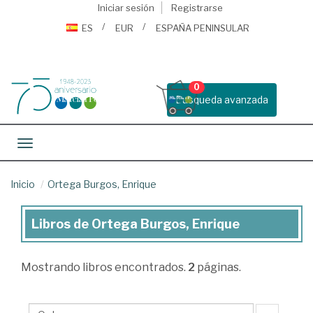
Iniciar sesión
Registrarse
ES
EUR
ESPAÑA PENINSULAR
0
Busqueda avanzada
Toggle navigation
Inicio
Ortega Burgos, Enrique
Libros de Ortega Burgos, Enrique
Libros
de
Mostrando
libros encontrados.
2
páginas.
Ortega
Burgos,