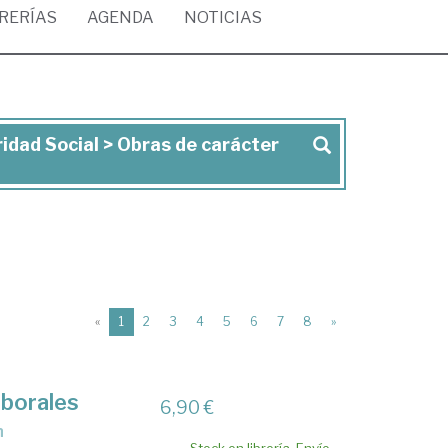
BRERÍAS
AGENDA
NOTICIAS
ridad Social > Obras de carácter
(current)
«
1
2
3
4
5
6
7
8
»
aborales
6,90 €
n