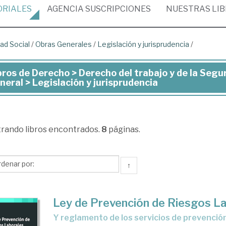
ORIALES
AGENCIA
SUSCRIPCIONES
NUESTRAS
LI
ad Social
/
Obras Generales
/
Legislación y jurisprudencia
/
bros de Derecho > Derecho del trabajo y de la Segu
ros
neral > Legislación y jurisprudencia
recho
trando
libros encontrados.
8
páginas.
recho
↑
bajo
Ley de Prevención de Riesgos L
y reglamento de los servicios de prevenció