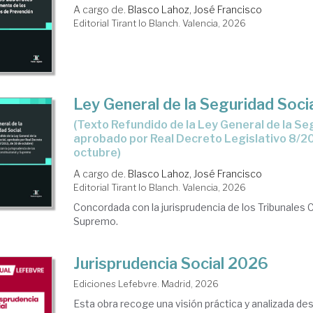
guridad
A cargo de.
Blasco Lahoz, José Francisco
Editorial Tirant lo Blanch. Valencia, 2026
ial
ras
Ley General de la Seguridad Soci
ácter
(Texto Refundido de la Ley General de la Seguridad Social,
eral
aprobado por Real Decreto Legislativo 8/20
octubre)
A cargo de.
Blasco Lahoz, José Francisco
islación
Editorial Tirant lo Blanch. Valencia, 2026
Concordada con la jurisprudencia de los Tribunales 
Supremo.
isprudencia
Jurisprudencia Social 2026
Ediciones Lefebvre. Madrid, 2026
Esta obra recoge una visión práctica y analizada de