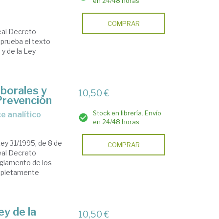
en 24/48 horas
COMPRAR
eal Decreto
aprueba el texto
 y de la Ley
borales y
10,50 €
Prevención
Stock en librería. Envío
e analítico
en 24/48 horas
ey 31/1995, de 8 de
COMPRAR
eal Decreto
eglamento de los
mpletamente
ey de la
10,50 €