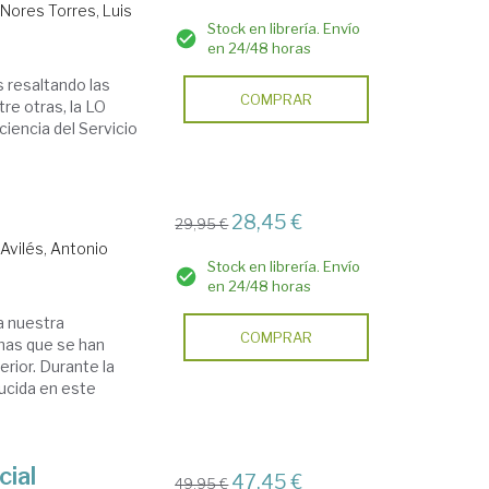
.
Nores Torres, Luis
Stock en librería. Envío
en 24/48 horas
s resaltando las
COMPRAR
tre otras, la LO
ciencia del Servicio
28,45 €
29,95 €
Avilés, Antonio
Stock en librería. Envío
en 24/48 horas
a nuestra
COMPRAR
rmas que se han
erior. Durante la
ducida en este
cial
47,45 €
49,95 €