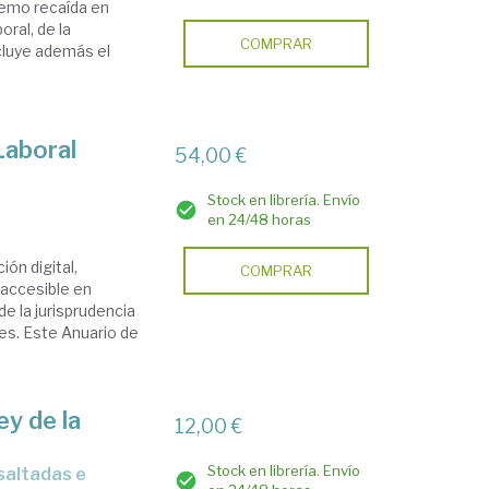
remo recaída en
oral, de la
COMPRAR
ncluye además el
Laboral
54,00 €
Stock en librería. Envío
en 24/48 horas
ión digital,
COMPRAR
 accesible en
 de la jurisprudencia
les. Este Anuario de
ey de la
12,00 €
Stock en librería. Envío