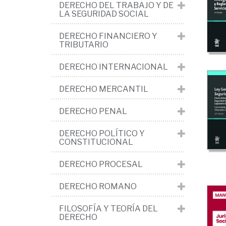
Se
DERECHO DEL TRABAJO Y DE
LA SEGURIDAD SOCIAL
Soc
>
DERECHO FINANCIERO Y
TRIBUTARIO
Ob
DERECHO INTERNACIONAL
de
car
DERECHO MERCANTIL
gen
DERECHO PENAL
>
Leg
DERECHO POLÍTICO Y
CONSTITUCIONAL
y
jur
DERECHO PROCESAL
DERECHO ROMANO
FILOSOFÍA Y TEORÍA DEL
DERECHO