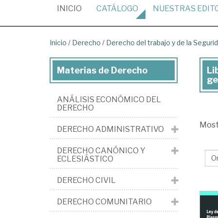
(CURRENT)
INICIO
CATÁLOGO
NUESTRAS
EDIT
Inicio
/
Derecho
/
Derecho del trabajo y de la Segurid
Materias de Derecho
Li
Lib
ge
de
ANÁLISIS ECONÓMICO DEL
De
DERECHO
>
Mos
DERECHO ADMINISTRATIVO
De
del
DERECHO CANÓNICO Y
ECLESIÁSTICO
tra
y
DERECHO CIVIL
de
DERECHO COMUNITARIO
la