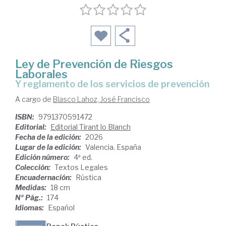
Ley de Prevención de Riesgos
Laborales
y reglamento de los servicios de prevención
A cargo de
Blasco Lahoz, José Francisco
ISBN:
9791370591472
Editorial:
Editorial Tirant lo Blanch
Fecha de la edición:
2026
Lugar de la edición:
Valencia. España
Edición número:
4ª ed.
Colección:
Textos Legales
Encuadernación:
Rústica
Medidas:
18 cm
Nº Pág.:
174
Idiomas:
Español