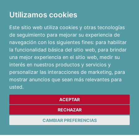
Utilizamos cookies
Este sitio web utiliza cookies y otras tecnologías
de seguimiento para mejorar su experiencia de
navegación con los siguientes fines:
para habilitar
la funcionalidad básica del sitio web
,
para brindar
una mejor experiencia en el sitio web
,
medir su
interés en nuestros productos y servicios y
personalizar las interacciones de marketing
,
para
mostrar anuncios que sean más relevantes para
usted
.
ACEPTAR
RECHAZAR
CAMBIAR PREFERENCIAS