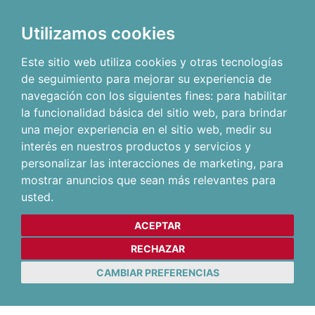
Utilizamos cookies
Este sitio web utiliza cookies y otras tecnologías
de seguimiento para mejorar su experiencia de
navegación con los siguientes fines:
para habilitar
la funcionalidad básica del sitio web
,
para brindar
una mejor experiencia en el sitio web
,
medir su
interés en nuestros productos y servicios y
personalizar las interacciones de marketing
,
para
mostrar anuncios que sean más relevantes para
usted
.
ACEPTAR
RECHAZAR
CAMBIAR PREFERENCIAS