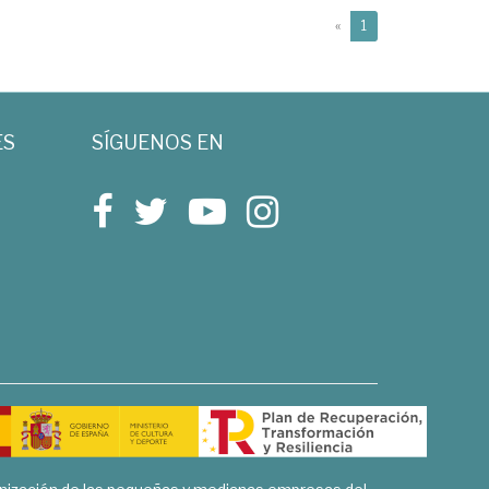
(current)
«
1
ES
SÍGUENOS EN