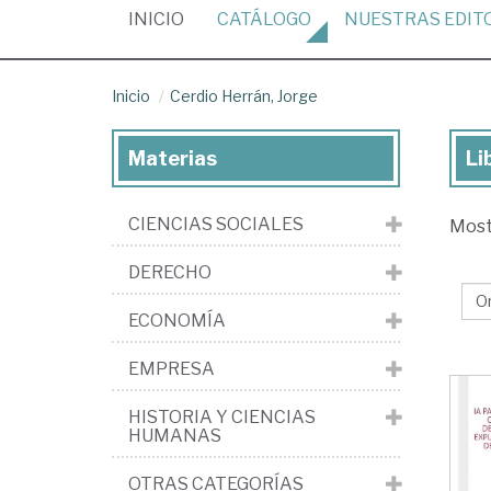
(CURRENT)
INICIO
CATÁLOGO
NUESTRAS
EDIT
Inicio
Cerdio Herrán, Jorge
Materias
Li
Lib
de
CIENCIAS SOCIALES
Mos
Cer
Her
DERECHO
Jo
ECONOMÍA
EMPRESA
HISTORIA Y CIENCIAS
HUMANAS
OTRAS CATEGORÍAS