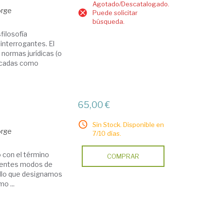
Agotado/Descatalogado.
orge
Puede solicitar
búsqueda.
filosofía
nterrogantes. El
 normas jurídicas (o
ficadas como
65,00 €
Sin Stock. Disponible en
orge
7/10 días.
o con el término
COMPRAR
ferentes modos de
ello que designamos
o ...