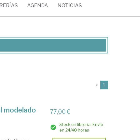
BRERÍAS
AGENDA
NOTICIAS
(current)
«
1
el modelado
77,00 €
Stock en librería. Envío
en 24/48 horas