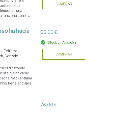
bogado. Viene a
COMPRAR
confiado en el
ambigüedad una
a funciona como ...
sofía hacia
66,00 €
Stock en Almacén
a
Editor/a .
COMPRAR
ch, Gonzalo
 en el trasfondo
esta. Se ha dicho
losofía Neokantiana
innis tiene anclajes
76,00 €