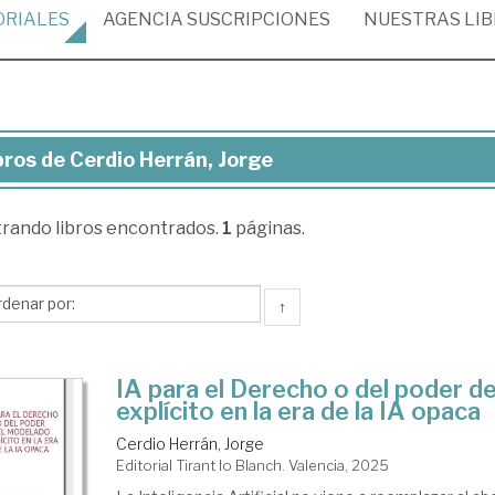
ORIALES
AGENCIA
SUSCRIPCIONES
NUESTRAS
LI
bros de Cerdio Herrán, Jorge
ros
trando
libros encontrados.
1
páginas.
dio
rán,
rge
↑
IA para el Derecho o del poder d
explícito en la era de la IA opaca
Cerdio Herrán, Jorge
Editorial Tirant lo Blanch. Valencia, 2025