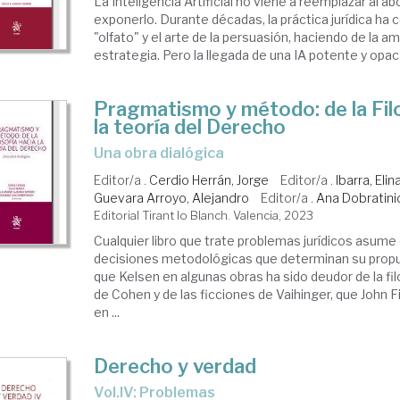
La Inteligencia Artificial no viene a reemplazar al a
exponerlo. Durante décadas, la práctica jurídica ha 
"olfato" y el arte de la persuasión, haciendo de la 
estrategia. Pero la llegada de una IA potente y opac
Pragmatismo y método: de la Filo
la teoría del Derecho
una obra dialógica
Editor/a .
Cerdio Herrán, Jorge
Editor/a .
Ibarra, Elin
Guevara Arroyo, Alejandro
Editor/a .
Ana Dobratini
Editorial Tirant lo Blanch. Valencia, 2023
Cualquier libro que trate problemas jurídicos asume
decisiones metodológicas que determinan su propu
que Kelsen en algunas obras ha sido deudor de la fi
de Cohen y de las ficciones de Vaihinger, que John F
en ...
Derecho y verdad
Vol.IV: Problemas