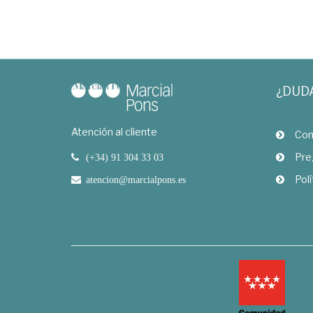
¿DUD
Atención al cliente
Com
Pre
(+34) 91 304 33 03
Polí
atencion@marcialpons.es