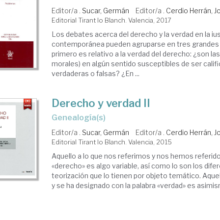
Editor/a .
Sucar, Germán
Editor/a .
Cerdio Herrán, J
Editorial Tirant lo Blanch. Valencia, 2017
Los debates acerca del derecho y la verdad en la ius
contemporánea pueden agruparse en tres grandes i
primero es relativo a la verdad del derecho: ¿son las
morales) en algún sentido susceptibles de ser cali
verdaderas o falsas? ¿En ...
Derecho y verdad II
genealogía(s)
Editor/a .
Sucar, Germán
Editor/a .
Cerdio Herrán, J
Editorial Tirant lo Blanch. Valencia, 2015
Aquello a lo que nos referimos y nos hemos referid
«derecho» es algo variable, así como lo son los di
teorización que lo tienen por objeto temático. Aqu
y se ha designado con la palabra «verdad» es asimism