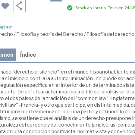
Stock en librería. Envío en 24/4
rias:
recho
/
Filosofía y teoría del Derecho
/
Filosofía del derecho
umen
Índice
lamado "derecho al silencio"-en el mundo hispanohablante 
ra sí mismo o contra la autoincriminación- no puede ser a
regulación específica en el interior de un determinado siste
cente. De ahí el carácter imprescindible del análisis jurí
o el dos países de la tradición del "common law" -Inglaterra 
civil law" -Francia- y otro que participa, en distinta medida, 
itucional norteamericano, por una parte, y del modelo de co
ismo, se sostiene que el análisis de un derecho presupone
turaleza del derecho y del conocimiento jurídico, así como u
ta en una concepción positivista, normativista y convencio