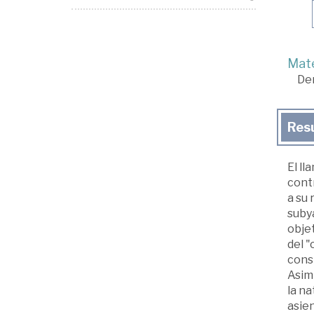
Mate
De
Res
El l
cont
a su 
subya
objet
del "
const
Asim
la na
asien