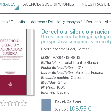
ORIALES
AGENCIA
SUSCRIPCIONES
NUESTRAS
LI
recho
/
Filosofía del derecho
/
Estudios y ensayos
/
Derecho al silen
Derecho al silencio y racion
un estudio metodológico, dogmático y filosófico, desde una
perspectiva comparatista en el p
Coordinador/a
Sucar, Germán
ISBN:
9788491909019
Editorial:
Editorial Tirant lo Blanch
Fecha de la edición:
2019
Lugar de la edición:
Valencia. España
Encuadernación:
Cartoné
Medidas:
24 cm
Nº Pág.:
1600
Idiomas:
Español
Papel: Cartoné
103,55 €
109,00 €