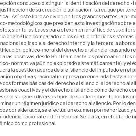
pción conduce a distinguir la identificación del derecho -ta
 justificación de su creación o aplicación -tarea que perten
ica-. Así, este libro se divide en tres grandes partes: la p
co-metodológicos que presiden esta investigación sobre el 
tos, sienta las bases para el examen analítico de sus difer
dio dogmático comparado de los cuatro referidos sistemas j
nacional aplicable al derecho interno; y la tercera, a abor
stificación político-moral del derecho al silencio -pasando 
a las positivas, desde Bentham hasta los planteamientos má
tico- normativa (aún no explorado sistemáticamente); y el 
ucra la cuestión acerca de si el silencio del imputado en el
ación objetiva y racional (empresa no encarada hasta ahora
 dos formas básicas del derecho al silencio: el derecho al 
siones coactivas y el derecho al silencio como derecho contr
s se distinguen diversos tipos de subderechos, todos los cua
inar un régimen jurídico del derecho al silencio. Por lo de
icos considerados, se efectúa un examen pormenorizado y cr
prudencia nacional e internacional. Se trata, en efecto, de
émico como profesional.