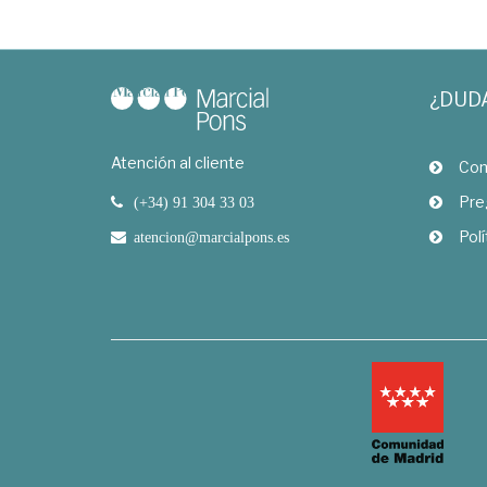
¿DUD
Atención al cliente
Com
Pre
(+34) 91 304 33 03
Polí
atencion@marcialpons.es