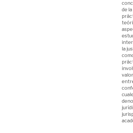
conce
de la
práct
teóri
aspec
estu
inter
la ju
como 
prác
invol
valor
entre
confe
cuale
denom
juríd
juris
acad