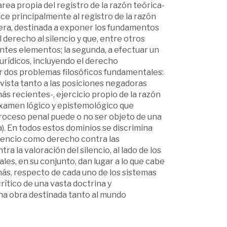
rea propia del registro de la razón teórica-
ece principalmente al registro de la razón
rimera, destinada a exponer los fundamentos
derecho al silencio y que, entre otros
entes elementos; la segunda, a efectuar un
urídicos, incluyendo el derecho
dar dos problemas filosóficos fundamentales:
revista tanto a las posiciones negadoras
s recientes-, ejercicio propio de la razón
examen lógico y epistemológico que
 proceso penal puede o no ser objeto de una
). En todos estos dominios se discrimina
silencio como derecho contra las
a la valoración del silencio, al lado de los
les, en su conjunto, dan lugar a lo que cabe
más, respecto de cada uno de los sistemas
ítico de una vasta doctrina y
 una obra destinada tanto al mundo