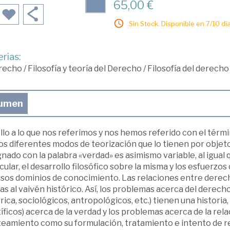
65,00 €
Sin Stock. Disponible en 7/10 día
rias:
recho
/
Filosofía y teoría del Derecho
/
Filosofía del derecho
umen
lo a lo que nos referimos y nos hemos referido con el térmi
os diferentes modos de teorización que lo tienen por objet
nado con la palabra «verdad» es asimismo variable, al igual q
cular, el desarrollo filosófico sobre la misma y los esfuerzo
rsos dominios de conocimiento. Las relaciones entre derech
as al vaivén histórico. Así, los problemas acerca del derecho
rica, sociológicos, antropológicos, etc.) tienen una historia
íficos) acerca de la verdad y los problemas acerca de la rel
teamiento como su formulación, tratamiento e intento de re