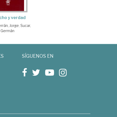
cho y verdad
rrán, Jorge
;
Sucar,
Germán
ES
SÍGUENOS EN