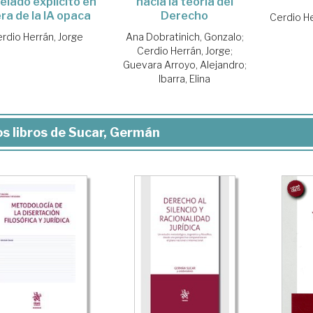
lado explícito en
hacia la teoría del
era de la IA opaca
Derecho
Cerdio He
rdio Herrán, Jorge
Ana Dobratinich, Gonzalo
;
Cerdio Herrán, Jorge
;
Guevara Arroyo, Alejandro
;
Ibarra, Elina
s libros de Sucar, Germán