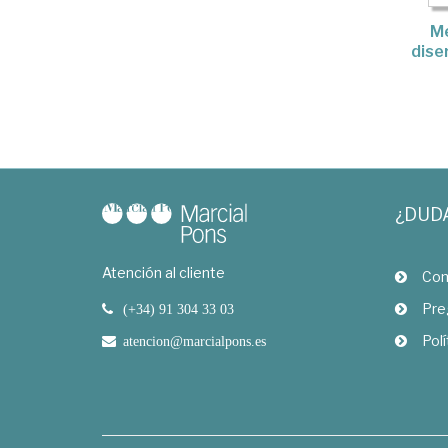
Me
dise
¿DUD
Atención al cliente
Com
Pre
(+34) 91 304 33 03
Polí
atencion@marcialpons.es