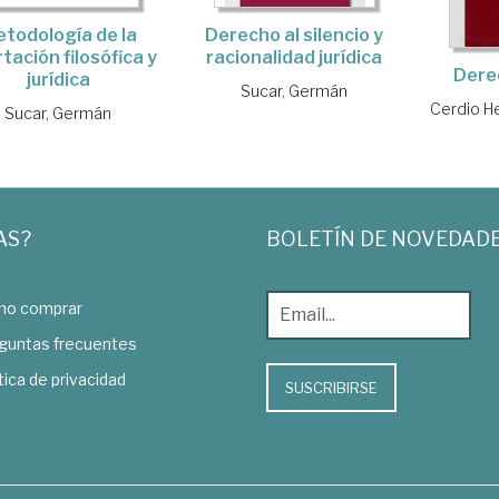
todología de la
Derecho al silencio y
rtación filosófica y
racionalidad jurídica
Dere
jurídica
Sucar, Germán
Cerdio He
Sucar, Germán
AS?
BOLETÍN DE NOVEDAD
o comprar
guntas frecuentes
tica de privacidad
SUSCRIBIRSE