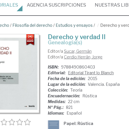
ORIALES
AGENCIA
SUSCRIPCIONES
NUESTRAS
LI
recho
/
Filosofía del derecho
/
Estudios y ensayos
/
Derecho y verd
Derecho y verdad II
genealogía(s)
Editor/a
Sucar, Germán
Editor/a
Cerdio Herrán, Jorge
ISBN:
9788490860403
Editorial:
Editorial Tirant lo Blanch
Fecha de la edición:
2015
Lugar de la edición:
Valencia. España
Colección:
Teoría
Encuadernación:
Rústica
Medidas:
22 cm
Nº Pág.:
821
Idiomas:
Español
Papel: Rústica