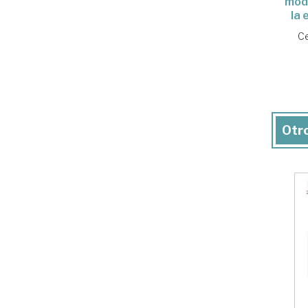
mode
la 
Ce
Otro