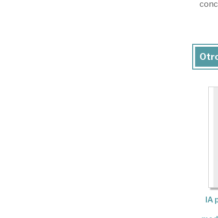
conc
Otro
IA 