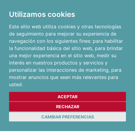
Utilizamos cookies
Este sitio web utiliza cookies y otras tecnologías
de seguimiento para mejorar su experiencia de
navegación con los siguientes fines:
para habilitar
la funcionalidad básica del sitio web
,
para brindar
una mejor experiencia en el sitio web
,
medir su
interés en nuestros productos y servicios y
personalizar las interacciones de marketing
,
para
mostrar anuncios que sean más relevantes para
usted
.
ACEPTAR
RECHAZAR
CAMBIAR PREFERENCIAS