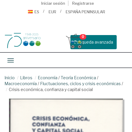
Iniciar sesión
Registrarse
ES
EUR
ESPAÑA PENINSULAR
0
Busqueda avanzada
Toggle navigation
Inicio
Libros
Economía
/
Teoría Económica
/
Macroeconomía
/
Fluctuaciones, ciclos y crisis económicas
/
Crisis económica, confianza y capital social